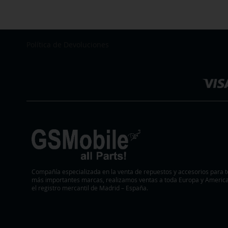
LA
PARA
LISTA
COMPARAR
DE
Política de Devoluciones
Seleccionar
DESEOS
tienda
Compañía especializada en la venta de repuestos y accesorios para t
más importantes marcas, realizamos ventas a toda Europa y America.
el registro mercantil de Madrid – España.