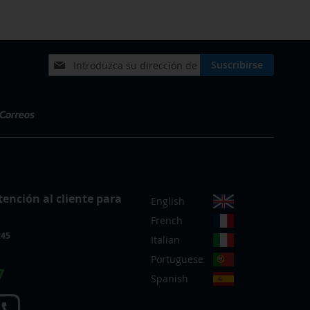
Inscríbase
Suscribirse
a
nuestro
boletín
de
noticias:
S
tención al cliente para
English
e
French
l
:45
e
Italian
c
Portuguese
c
7
Spanish
i
o
n