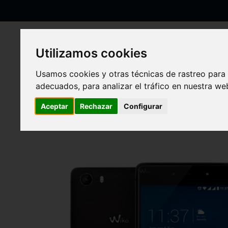
Ir
al
contenido
Utilizamos cookies
Usamos cookies y otras técnicas de rastreo para
Inicio
Wiko
Fever
adecuados, para analizar el tráfico en nuestra w
Fever
Aceptar
Rechazar
Configurar