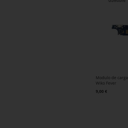
Modulo de carga
Wiko Fever
9,00 €
Añadir al carrito
AÑADIR
A
AÑADIR