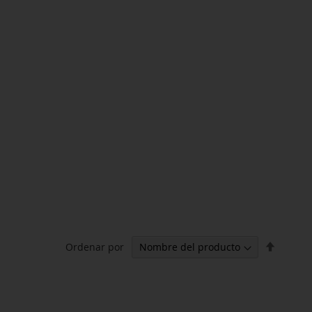
Fijar
Ordenar por
Direcci
Descen