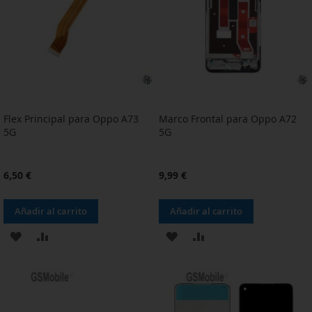
DE
DE
DESEOS
DESEOS
Flex Principal para Oppo A73
Marco Frontal para Oppo A72
5G
5G
6,50 €
9,99 €
Añadir al carrito
Añadir al carrito
AÑADIR
AÑADIR
AÑADIR
AÑADIR
A
PARA
A
PARA
LA
COMPARAR
LA
COMPARAR
LISTA
LISTA