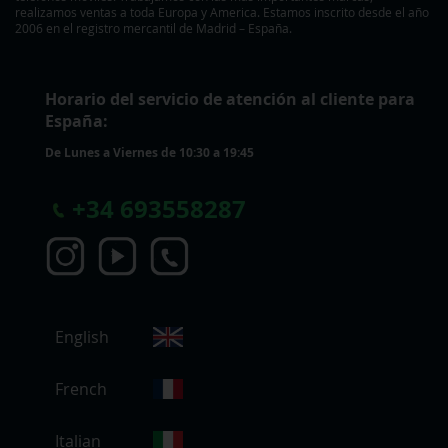
realizamos ventas a toda Europa y America. Estamos inscrito desde el año
2006 en el registro mercantil de Madrid – España.
Horario del servicio de atención al cliente para
España:
De Lunes a Viernes de 10:30 a 19:45
+
34 693558287
S
English
e
l
e
French
c
c
Italian