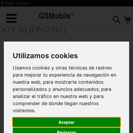
Ir
Moneda
€ EUR - Euro
al
Iniciar sesión
Crear una cuenta
contenido
Sear
A73 5G (CPH2161)
Utilizamos cookies
Usamos cookies y otras técnicas de rastreo
para mejorar tu experiencia de navegación en
nuestra web, para mostrarte contenidos
personalizados y anuncios adecuados, para
analizar el tráfico en nuestra web y para
comprender de donde llegan nuestros
visitantes.
Componentes y Accesorios para
Oppo A73 5G
Aceptar
Rechazar