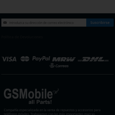
LA
COMPARAR
LISTA
DE
Inscríbase
Suscribirse
a
DESEOS
nuestro
boletín
Política de Devoluciones
de
noticias:
eleccionar
ienda
Compañía especializada en la venta de repuestos y accesorios para
teléfonos móviles. Trabajamos con las más importantes marcas,