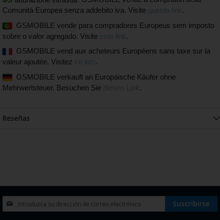
Comunitá Europea senza addebito iva. Visite
questo link
.
GSMOBILE vende para compradores Europeus sem imposto
sobre o valor agregado. Visite
este link
.
GSMOBILE vend aux acheteurs Européens sans taxe sur la
valeur ajoutée. Visitez
ce lien
.
GSMOBILE verkauft an Europäische Käufer ohne
Mehrwertsteuer. Besuchen Sie
diesen Link
.
Reseñas
Inscríbase
Suscribirse
a
nuestro