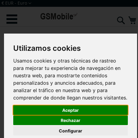
Ir
Moneda
€ EUR - Euro
al
Iniciar sesión
Crear una cuenta
contenido
Sear
Saltar
al
final
Utilizamos cookies
de
la
galería
Usamos cookies y otras técnicas de rastreo
de
para mejorar tu experiencia de navegación en
imágenes
nuestra web, para mostrarte contenidos
personalizados y anuncios adecuados, para
analizar el tráfico en nuestra web y para
comprender de donde llegan nuestros visitantes.
Aceptar
Rechazar
Configurar