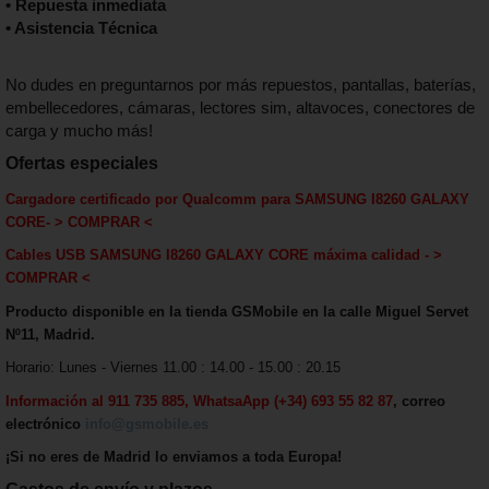
• Repuesta inmediata
• Asistencia Técnica
No dudes en preguntarnos por más repuestos, pantallas, baterías,
embellecedores, cámaras, lectores sim, altavoces, conectores de
carga y mucho más!
Ofertas especiales
Cargadore certificado por Qualcomm para
SAMSUNG I8260 GALAXY
CORE
-
> COMPRAR <
Cables USB
SAMSUNG I8260 GALAXY CORE
máxima calida
d - >
COMPRAR <
Producto disponible en la tienda GSMobile en la calle Miguel Servet
Nº11, Madrid.
Horario: Lunes - Viernes 11.00 : 14.00 - 15.00 : 20.15
Información al 911 735 885, WhatsaApp (+34) 693 55 82 87
, correo
electrónico
info@gsmobile.es
¡Si no eres de Madrid lo enviamos a toda Europa!