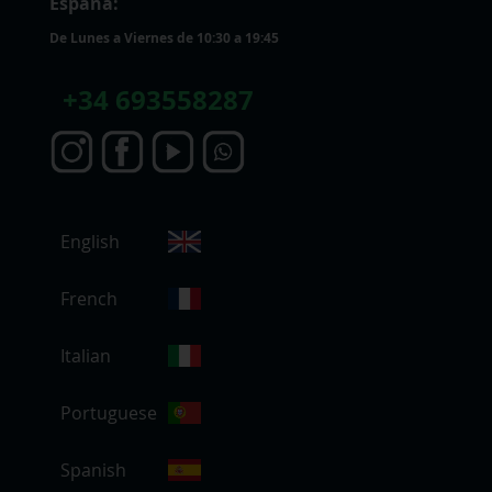
España:
De Lunes a Viernes de 10:30 a 19:45
+
34 693558287
S
English
e
l
e
French
c
c
Italian
i
o
Portuguese
n
a
r
Spanish
t