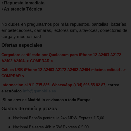
• Repuesta inmediata
• Asistencia Técnica
No dudes en preguntarnos por más repuestos, pantallas, baterías,
embellecedores, cámaras, lectores sim, altavoces, conectores de
carga y mucho más!
Ofertas especiales
Cargadore certificado por Qualcomm para iPhone 12 A2403 A2172
A2402 A2404
-
> COMPRAR <
Cables USB iPhone 12 A2403 A2172 A2402 A2404 máxima calida
d - >
COMPRAR <
Información al 911 735 885, WhatsaApp (+34) 693 55 82 87
, correo
electrónico
info@gsmobile.es
¡Si no eres de Madrid lo enviamos a toda Europa!
Gastos de envío y plazos
Nacional España península 24h MRW Express € 5,00
Nacional Baleares 48h MRW Express € 5,00