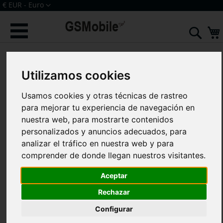
Ir
Moneda
€ EUR - Euro
al
Iniciar sesión
Crear una cuenta
contenido
Sear
Saltar
al
final
Utilizamos cookies
de
la
Usamos cookies y otras técnicas de rastreo
galería
de
para mejorar tu experiencia de navegación en
imágenes
nuestra web, para mostrarte contenidos
personalizados y anuncios adecuados, para
analizar el tráfico en nuestra web y para
comprender de donde llegan nuestros visitantes.
Aceptar
Rechazar
Configurar