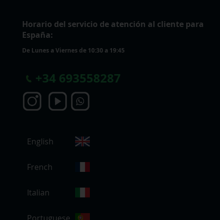
Horario del servicio de atención al cliente para
España:
De Lunes a Viernes de 10:30 a 19:45
+
34 693558287
S
English
e
l
e
French
c
c
Italian
i
o
Portuguese