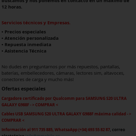
buscamos y nos ponemos en contacto en un máximo de
12 horas.
Servicios técnicos y Empresas.
• Precios especiales
• Atención personalizada
• Repuesta inmediata
• Asistencia Técnica
No dudes en preguntarnos por más repuestos, pantallas,
baterías, embellecedores, cámaras, lectores sim, altavoces,
conectores de carga y mucho más!
Ofertas especiales
Cargadore certificado por Qualcomm
para
SAMSUNG S20 ULTRA
GALAXY G988F
-
> COMPRAR <
Cables USB
SAMSUNG S20 ULTRA GALAXY G988F
máxima calida
d - >
COMPRAR <
Información al 911 735 885, WhatsaApp (+34) 693 55 82 87
, correo
electrónico
info@gsmobile.es