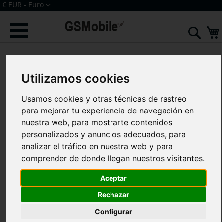
Ir
Moneda
€ EUR - Euro
al
Iniciar sesión
Crear una cuenta
contenido
Sear
Saltar
al
final
Utilizamos cookies
de
la
galería
Usamos cookies y otras técnicas de rastreo
de
para mejorar tu experiencia de navegación en
imágenes
nuestra web, para mostrarte contenidos
personalizados y anuncios adecuados, para
analizar el tráfico en nuestra web y para
comprender de donde llegan nuestros visitantes.
Aceptar
Rechazar
Configurar