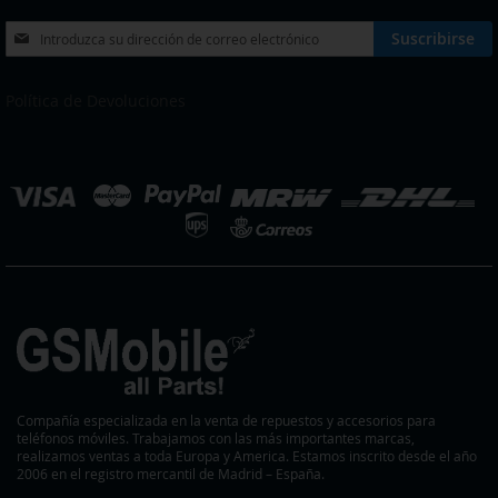
Inscríbase
Suscribirse
a
nuestro
boletín
Política de Devoluciones
de
noticias:
eleccionar
ienda
Compañía especializada en la venta de repuestos y accesorios para
teléfonos móviles. Trabajamos con las más importantes marcas,
realizamos ventas a toda Europa y America. Estamos inscrito desde el año
2006 en el registro mercantil de Madrid – España.