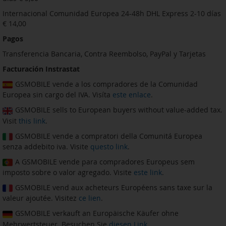
Internacional Comunidad Europea 24-48h DHL Express 2-10 días
€ 14,00
Pagos
Transferencia Bancaria, Contra Reembolso, PayPal y Tarjetas
Facturación Instrastat
GSMOBILE vende a los compradores de la Comunidad
Europea sin cargo del IVA. Visíta
este enlace
.
GSMOBILE sells to European buyers without value-added tax.
Visit
this link
.
GSMOBILE vende a compratori della Comunitá Europea
senza addebito iva. Visite
questo link
.
A GSMOBILE vende para compradores Europeus sem
imposto sobre o valor agregado. Visite
este link
.
GSMOBILE vend aux acheteurs Européens sans taxe sur la
valeur ajoutée. Visitez
ce lien
.
GSMOBILE verkauft an Europäische Käufer ohne
Mehrwertsteuer. Besuchen Sie
diesen Link
.