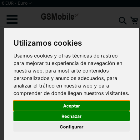
Ir
Moneda
€ EUR - Euro
al
Iniciar sesión
Crear una cuenta
contenido
Sear
Saltar
al
Utilizamos cookies
final
de
la
Usamos cookies y otras técnicas de rastreo
galería
para mejorar tu experiencia de navegación en
de
nuestra web, para mostrarte contenidos
imágenes
personalizados y anuncios adecuados, para
analizar el tráfico en nuestra web y para
comprender de donde llegan nuestros visitantes.
Aceptar
Rechazar
Configurar