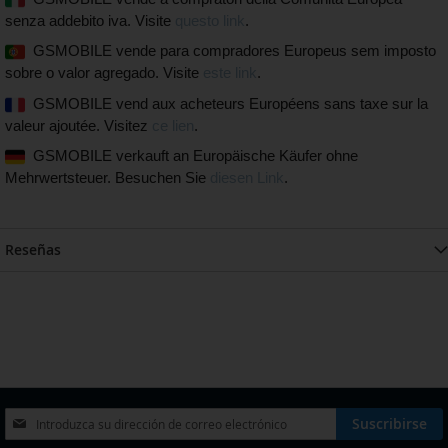
senza addebito iva. Visite
questo link
.
GSMOBILE vende para compradores Europeus sem imposto
sobre o valor agregado. Visite
este link
.
GSMOBILE vend aux acheteurs Européens sans taxe sur la
valeur ajoutée. Visitez
ce lien
.
GSMOBILE verkauft an Europäische Käufer ohne
Mehrwertsteuer. Besuchen Sie
diesen Link
.
Reseñas
Inscríbase
Suscribirse
a