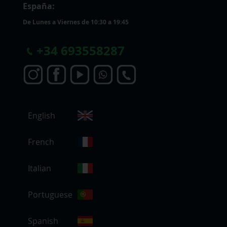
España:
De Lunes a Viernes de 10:30 a 19:45
+
34 693558287
S
English
e
l
e
French
c
c
Italian
i
o
Portuguese
n
a
r
Spanish