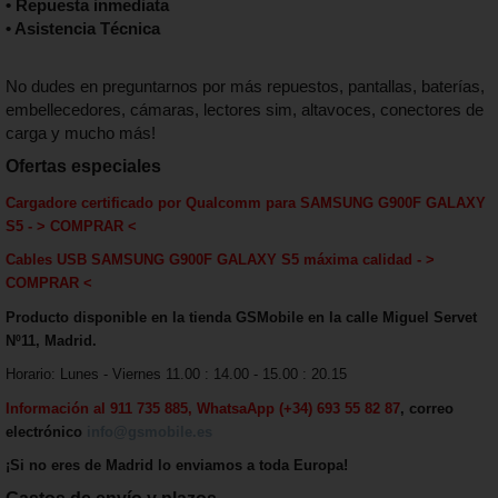
• Repuesta inmediata
• Asistencia Técnica
No dudes en preguntarnos por más repuestos, pantallas, baterías,
embellecedores, cámaras, lectores sim, altavoces, conectores de
carga y mucho más!
Ofertas especiales
Cargadore certificado por Qualcomm para
SAMSUNG G900F GALAXY
S5
-
> COMPRAR <
Cables USB
SAMSUNG G900F GALAXY S5
máxima calida
d - >
COMPRAR <
Producto disponible en la tienda GSMobile en la calle Miguel Servet
Nº11, Madrid.
Horario: Lunes - Viernes 11.00 : 14.00 - 15.00 : 20.15
Información al 911 735 885, WhatsaApp (+34) 693 55 82 87
, correo
electrónico
info@gsmobile.es
¡Si no eres de Madrid lo enviamos a toda Europa!