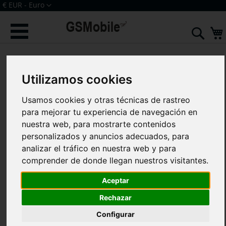
Ir
Moneda
€ EUR - Euro
al
Iniciar sesión
Crear una cuenta
contenido
Sear
Saltar
al
final
Utilizamos cookies
de
la
galería
Usamos cookies y otras técnicas de rastreo
de
para mejorar tu experiencia de navegación en
imágenes
nuestra web, para mostrarte contenidos
personalizados y anuncios adecuados, para
analizar el tráfico en nuestra web y para
comprender de donde llegan nuestros visitantes.
Aceptar
Rechazar
Configurar