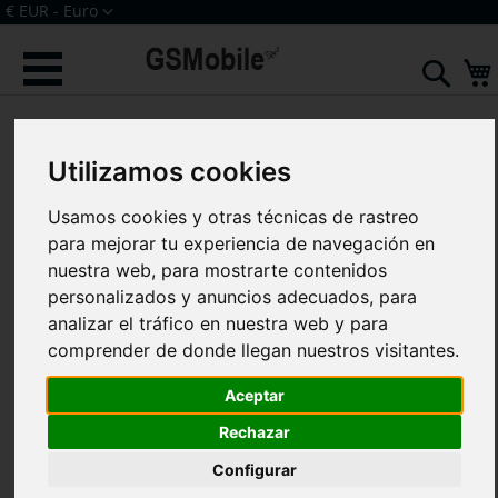
Ir
Moneda
€ EUR - Euro
al
Iniciar sesión
Crear una cuenta
contenido
Sear
Saltar
al
final
Utilizamos cookies
de
la
galería
Usamos cookies y otras técnicas de rastreo
de
para mejorar tu experiencia de navegación en
imágenes
nuestra web, para mostrarte contenidos
personalizados y anuncios adecuados, para
analizar el tráfico en nuestra web y para
comprender de donde llegan nuestros visitantes.
Aceptar
Rechazar
Configurar