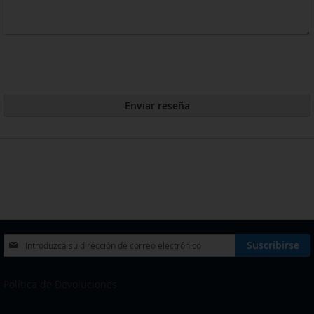
Enviar reseña
Inscríbase
Suscribirse
a
nuestro
boletín
Política de Devoluciones
de
noticias: