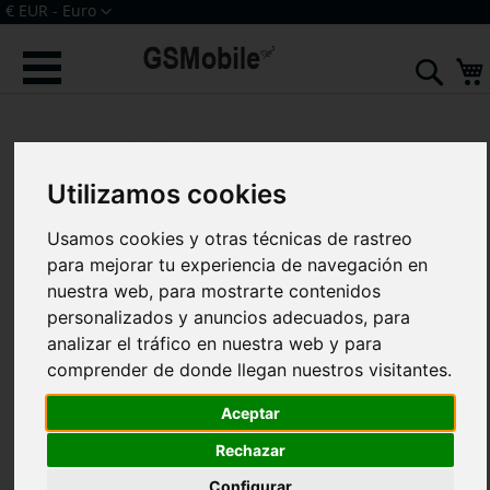
Ir
Moneda
€ EUR - Euro
al
Iniciar sesión
Crear una cuenta
contenido
Sear
Saltar
al
final
de
Utilizamos cookies
la
galería
de
Usamos cookies y otras técnicas de rastreo
imágenes
para mejorar tu experiencia de navegación en
nuestra web, para mostrarte contenidos
personalizados y anuncios adecuados, para
analizar el tráfico en nuestra web y para
comprender de donde llegan nuestros visitantes.
Aceptar
Rechazar
Configurar