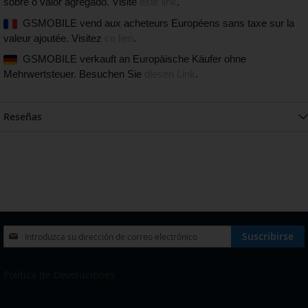
sobre o valor agregado. Visite
este link
.
GSMOBILE vend aux acheteurs Européens sans taxe sur la
valeur ajoutée. Visitez
ce lien
.
GSMOBILE verkauft an Europäische Käufer ohne
Mehrwertsteuer. Besuchen Sie
diesen Link
.
Reseñas
Inscríbase
Suscribirse
a
nuestro
boletín
Política de Devoluciones
de
noticias: