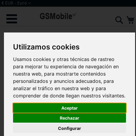
Ir
Moneda
€ EUR - Euro
al
Iniciar sesión
Crear una cuenta
contenido
Sear
Saltar
al
final
Utilizamos cookies
de
la
galería
Usamos cookies y otras técnicas de rastreo
de
para mejorar tu experiencia de navegación en
imágenes
nuestra web, para mostrarte contenidos
personalizados y anuncios adecuados, para
analizar el tráfico en nuestra web y para
comprender de donde llegan nuestros visitantes.
Aceptar
Rechazar
Configurar