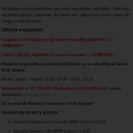
No dudes en preguntarnos por más repuestos, pantallas, baterías,
embellecedores, cámaras, lectores sim, altavoces, conectores de
carga y mucho más!
Ofertas especiales
Cargadore certificado por Qualcomm para
BQ AQUARIS 5.7
-
>
COMPRAR <
Cables USB
BQ AQUARIS 5.7
máxima calida
d - > COMPRAR <
Producto disponible en la tienda GSMobile en la calle Miguel Servet
Nº11, Madrid.
Horario: Lunes - Viernes 11.00 : 14.00 - 15.00 : 20.15
Información al 911 735 885, WhatsaApp (+34) 693 55 82 87
, correo
electrónico
info@gsmobile.es
¡Si no eres de Madrid lo enviamos a toda Europa!
Gastos de envío y plazos
Nacional España península 24h MRW Express € 5,00
Nacional Baleares 48h MRW Express € 5,00