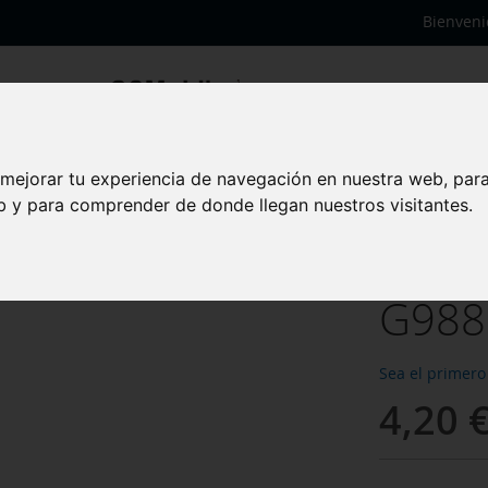
Bienveni
iginal
 mejorar tu experiencia de navegación en nuestra web, par
Botó
eb y para comprender de donde llegan nuestros visitantes.
Samsu
G988F
Sea el primero
4,20 