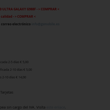
0 ULTRA GALAXY G988F
-
> COMPRAR <
calida
d - > COMPRAR <
, correo electrónico
info@gsmobile.es
icada 2-5 días € 5,00
icada 2-10 días € 5,00
2-10 días € 14,00
Tarjetas
 sin cargo del IVA. Visíta
este enlace
.