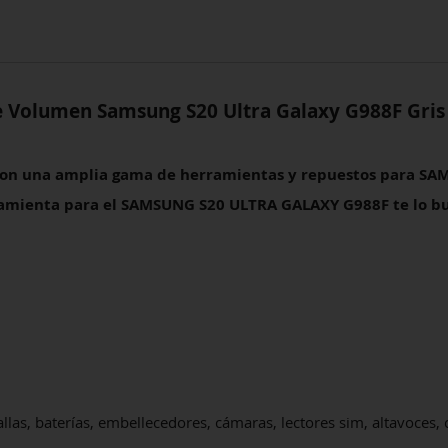
e Volumen Samsung S20 Ultra Galaxy G988F
Gri
 con una amplia gama de herramientas y repuestos para S
ramienta para el
SAMSUNG S20 ULTRA GALAXY G988F
te lo b
las, baterías, embellecedores, cámaras, lectores sim, altavoces