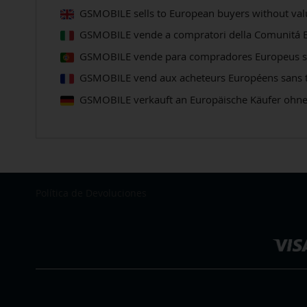
GSMOBILE sells to European buyers without valu
GSMOBILE vende a compratori della Comunitá Eu
GSMOBILE vende para compradores Europeus sem
GSMOBILE vend aux acheteurs Européens sans tax
GSMOBILE verkauft an Europäische Käufer ohne
Política de Devoluciones
Seleccionar
tienda