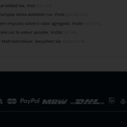
e-added tax. Visit
this link
.
ropea senza addebito iva. Visite
questo link
.
 imposto sobre o valor agregado. Visite
este link
.
e sur la valeur ajoutée. Visitez
ce lien
.
 Mehrwertsteuer. Besuchen Sie
diesen Link
.