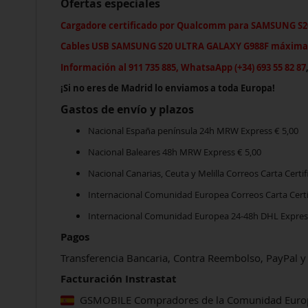
Ofertas especiales
Cargadore certificado por Qualcomm
para
SAMSUNG S2
Cables USB
SAMSUNG S20 ULTRA GALAXY G988F
máxima 
Información al 911 735 885, WhatsaApp (+34) 693 55 82 87
¡Si no eres de Madrid lo enviamos a toda Europa!
Gastos de envío y plazos
Nacional España península 24h MRW Express € 5,00
Nacional Baleares 48h MRW Express € 5,00
Nacional Canarias, Ceuta y Melilla Correos Carta Certif
Internacional Comunidad Europea Correos Carta Certif
Internacional Comunidad Europea 24-48h DHL Express 
Pagos
Transferencia Bancaria, Contra Reembolso, PayPal y 
Facturación Instrastat
GSMOBILE Compradores de la Comunidad Europea