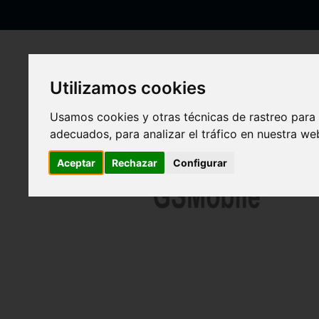
Ir
al
contenido
Utilizamos cookies
Inicio
Botón de Volumen Samsung S20 Ultra Galaxy G988F Gris Or
Usamos cookies y otras técnicas de rastreo para
adecuados, para analizar el tráfico en nuestra w
Saltar
al
Aceptar
Rechazar
Configurar
final
de
la
galería
de
imágenes