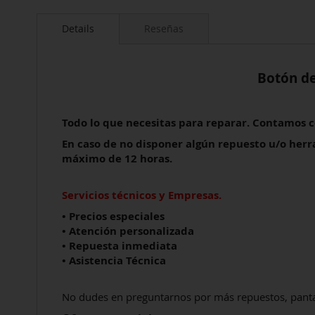
Saltar
al
Details
Reseñas
comienzo
de
la
galería
Botón d
de
imágenes
Todo lo que necesitas para reparar. Contamos
En caso de no disponer algún repuesto u/o her
máximo de 12 horas.
Servicios técnicos y Empresas.
• Precios especiales
• Atención personalizada
• Repuesta inmediata
• Asistencia Técnica
No dudes en preguntarnos por más repuestos, pantal