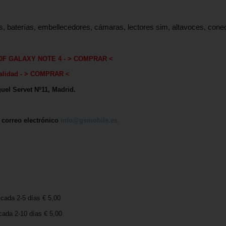
s, baterías, embellecedores, cámaras, lectores sim, altavoces, con
0F GALAXY NOTE 4
-
> COMPRAR <
lida
d - > COMPRAR <
uel Servet Nº11, Madrid.
, correo electrónico
info@gsmobile.es
icada 2-5 días € 5,00
cada 2-10 días € 5,00