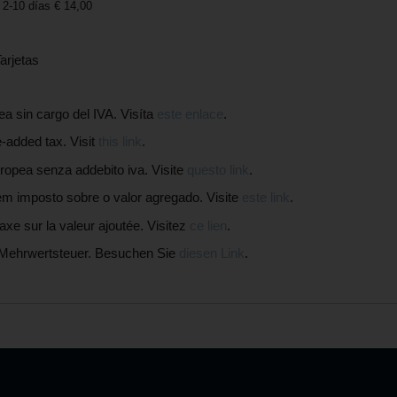
2-10 días € 14,00
arjetas
in cargo del IVA. Visíta
este enlace
.
added tax. Visit
this link
.
pea senza addebito iva. Visite
questo link
.
mposto sobre o valor agregado. Visite
este link
.
 sur la valeur ajoutée. Visitez
ce lien
.
Mehrwertsteuer. Besuchen Sie
diesen Link
.