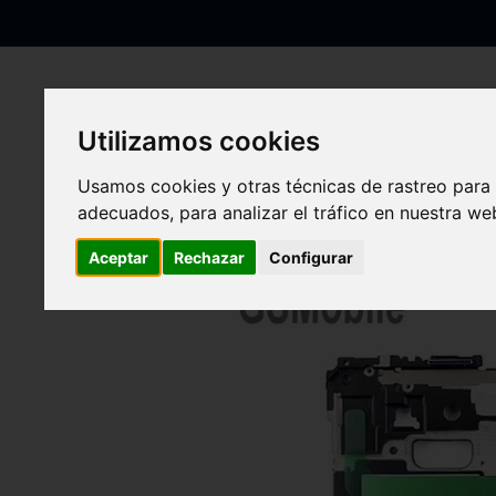
Ir
al
contenido
Utilizamos cookies
Inicio
Chasis Intermedio Samsung N910F Galaxy Note 4
Usamos cookies y otras técnicas de rastreo para
Saltar
adecuados, para analizar el tráfico en nuestra w
al
final
Aceptar
Rechazar
Configurar
de
la
galería
de
imágenes