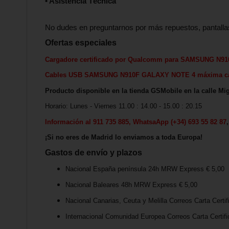
• Asistencia Técnica
No dudes en preguntarnos por más repuestos, pantalla
Ofertas especiales
Cargadore certificado por Qualcomm para
SAMSUNG N91
Cables USB
SAMSUNG N910F GALAXY NOTE 4
máxima ca
Producto disponible en la tienda GSMobile en la calle Mig
Horario: Lunes - Viernes 11.00 : 14.00 - 15.00 : 20.15
Información al 911 735 885, WhatsaApp (+34) 693 55 82 87
¡Si no eres de Madrid lo enviamos a toda Europa!
Gastos de envío y plazos
Nacional España península 24h MRW Express € 5,00
Nacional Baleares 48h MRW Express € 5,00
Nacional Canarias, Ceuta y Melilla Correos Carta Certif
Internacional Comunidad Europea Correos Carta Certifi