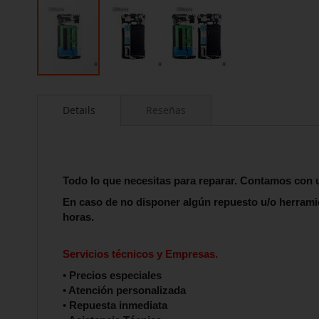
Saltar
al
Details
Reseñas
comienzo
de
la
galería
de
Todo lo que necesitas para reparar. Contamos c
imágenes
En caso de no disponer algún repuesto u/o herrami
horas.
Servicios técnicos y Empresas.
• Precios especiales
• Atención personalizada
• Repuesta inmediata