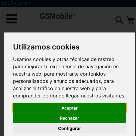
Ir
Moneda
€ EUR - Euro
al
Iniciar sesión
Crear una cuenta
contenido
Sear
Saltar
al
final
Utilizamos cookies
de
la
galería
Usamos cookies y otras técnicas de rastreo
de
para mejorar tu experiencia de navegación en
imágenes
nuestra web, para mostrarte contenidos
personalizados y anuncios adecuados, para
analizar el tráfico en nuestra web y para
comprender de donde llegan nuestros visitantes.
Aceptar
Rechazar
Configurar