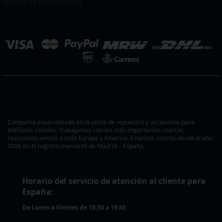
boletín
Política de Devoluciones
de
noticias:
eleccionar
ienda
Compañía especializada en la venta de repuestos y accesorios para
teléfonos móviles. Trabajamos con las más importantes marcas,
realizamos ventas a toda Europa y America. Estamos inscrito desde el año
2006 en el registro mercantil de Madrid – España.
Horario del servicio de atención al cliente para
España:
De Lunes a Viernes de 10:30 a 19:45