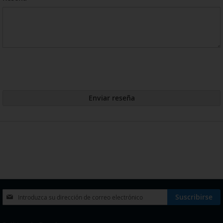
Enviar reseña
Inscríbase
Suscribirse
a
nuestro