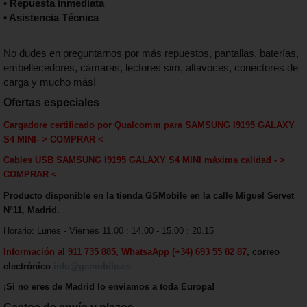
• Repuesta inmediata
• Asistencia Técnica
No dudes en preguntarnos por más repuestos, pantallas, baterías,
embellecedores, cámaras, lectores sim, altavoces, conectores de
carga y mucho más!
Ofertas especiales
Cargadore certificado por Qualcomm para
SAMSUNG I9195 GALAXY
S4 MINI
-
> COMPRAR <
Cables USB
SAMSUNG I9195 GALAXY S4 MINI
máxima calida
d - >
COMPRAR <
Producto disponible en la tienda GSMobile en la calle Miguel Servet
Nº11, Madrid.
Horario: Lunes - Viernes 11.00 : 14.00 - 15.00 : 20.15
Información al 911 735 885, WhatsaApp (+34) 693 55 82 87
, correo
electrónico
info@gsmobile.es
¡Si no eres de Madrid lo enviamos a toda Europa!