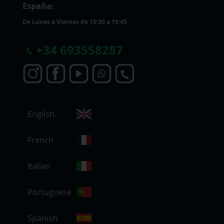
España:
De Lunes a Viernes de 10:30 a 19:45
+
34 693558287
S
English
e
l
e
French
c
c
Italian
i
o
Portuguese
n
a
r
Spanish