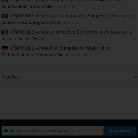
senza addebito iva. Visite
questo link
.
GSMOBILE vende para compradores Europeus sem imposto
sobre o valor agregado. Visite
este link
.
GSMOBILE vend aux acheteurs Européens sans taxe sur la
valeur ajoutée. Visitez
ce lien
.
GSMOBILE verkauft an Europäische Käufer ohne
Mehrwertsteuer. Besuchen Sie
diesen Link
.
Reseñas
Inscríbase
Suscribirse
a