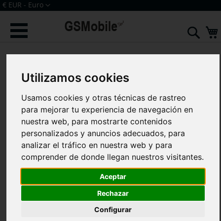
Ir
Moneda
€ EUR - Euro
al
Iniciar sesión
Crear una cuenta
contenido
Sear
Saltar
al
final
Utilizamos cookies
de
la
galería
Usamos cookies y otras técnicas de rastreo
de
para mejorar tu experiencia de navegación en
imágenes
nuestra web, para mostrarte contenidos
personalizados y anuncios adecuados, para
analizar el tráfico en nuestra web y para
comprender de donde llegan nuestros visitantes.
Aceptar
Rechazar
Configurar