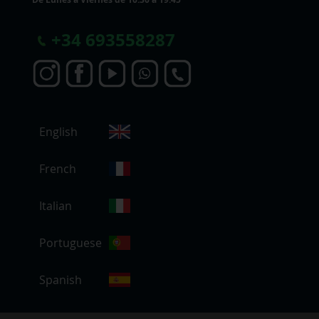
+
34 693558287
S
English
e
l
e
French
c
c
Italian
i
o
Portuguese
n
a
r
Spanish
t
i