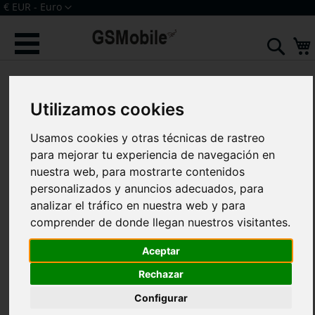
Ir
Moneda
€ EUR - Euro
al
Iniciar sesión
Crear una cuenta
contenido
Sear
Saltar
al
final
Utilizamos cookies
de
la
galería
Usamos cookies y otras técnicas de rastreo
de
para mejorar tu experiencia de navegación en
imágenes
nuestra web, para mostrarte contenidos
personalizados y anuncios adecuados, para
analizar el tráfico en nuestra web y para
comprender de donde llegan nuestros visitantes.
Aceptar
Rechazar
Configurar