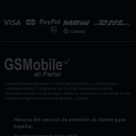
de
noticias:
eleccionar
ienda
Compañía especializada en la venta de repuestos y accesorios para
teléfonos móviles. Trabajamos con las más importantes marcas,
realizamos ventas a toda Europa y America. Estamos inscrito desde el año
2006 en el registro mercantil de Madrid – España.
Horario del servicio de atención al cliente para
España:
De Lunes a Viernes de 10:30 a 19:45