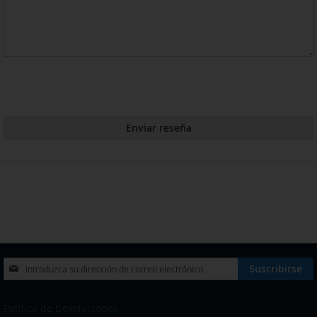
Enviar reseña
Inscríbase
Suscribirse
a
nuestro
boletín
Política de Devoluciones