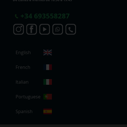
+
34 693558287
S
English
e
l
e
French
c
c
Italian
i
o
Portuguese
n
a
r
Spanish
t
i