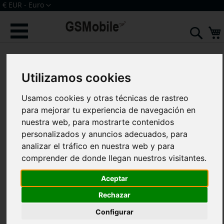
Ir
Moneda
€ EUR - Euro
al
Iniciar sesión
Crear una cuenta
contenido
Sear
Saltar
al
final
Utilizamos cookies
de
la
galería
Usamos cookies y otras técnicas de rastreo
de
para mejorar tu experiencia de navegación en
imágenes
nuestra web, para mostrarte contenidos
personalizados y anuncios adecuados, para
analizar el tráfico en nuestra web y para
comprender de donde llegan nuestros visitantes.
Aceptar
Rechazar
Configurar