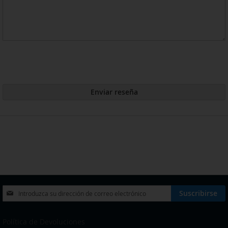
Enviar reseña
Inscríbase
Suscribirse
a
nuestro
boletín
Política de Devoluciones