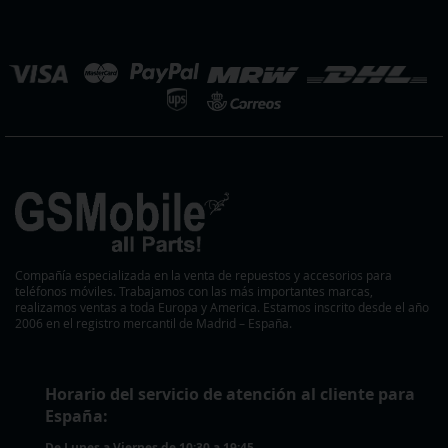
de
noticias:
eleccionar
ienda
Compañía especializada en la venta de repuestos y accesorios para
teléfonos móviles. Trabajamos con las más importantes marcas,
realizamos ventas a toda Europa y America. Estamos inscrito desde el año
2006 en el registro mercantil de Madrid – España.
Horario del servicio de atención al cliente para
España:
De Lunes a Viernes de 10:30 a 19:45