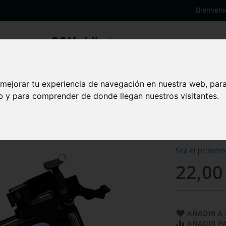
Bienveni
 mejorar tu experiencia de navegación en nuestra web, par
Flex 
eb y para comprender de donde llegan nuestros visitantes.
iPhon
Sea el primero
22,00
AÑADIR A 
AÑADIR P