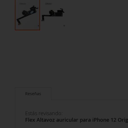
Saltar
al
comienzo
de
la
galería
de
imágenes
Reseñas
Estás revisando:
Flex Altavoz auricular para iPhone 12 Orig