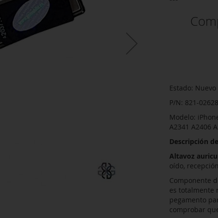
Comp
Estado: Nuevo 
P/N: 821-0262
Modelo: iPhone
A2341 A2406 A
Descripción de
Altavoz auricu
oído, recepció
Componente de 
es totalmente n
pegamento para
comprobar que 