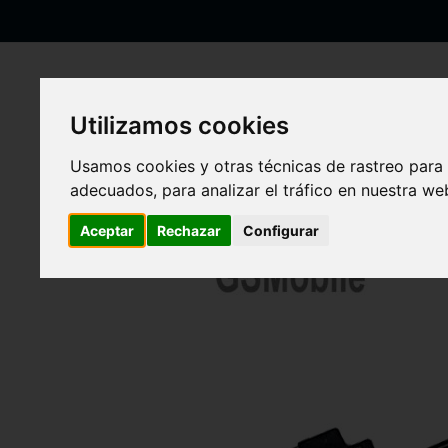
Ir
al
contenido
Utilizamos cookies
Inicio
Flex Altavoz auricular para iPhone 12 Original
Usamos cookies y otras técnicas de rastreo para
adecuados, para analizar el tráfico en nuestra w
Saltar
al
Aceptar
Rechazar
Configurar
final
de
la
galería
de
imágenes