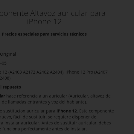
onente Altavoz auricular para
iPhone 12
Precios especiales para servicios técnicos
Original
8-05
 12 (A2403 A2172 A2402 A2404), iPhone 12 Pro (A2407
2408)
l repuesto
lar
hace referencia a un auricular (Auricular, altavoz de
n de llamadas entrantes y voz del hablante).
sustitucion auricular para
iPhone 12
. Este componente
uevo, fácil de sustituir, se requiere disponer de
 instalar auricular. Antes de sustituir auricular, debes
funciona perfectamente antes de instalar.