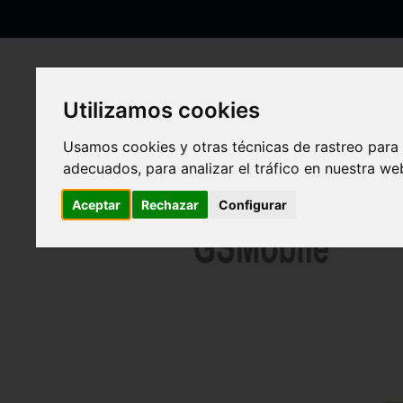
Ir
al
contenido
Utilizamos cookies
Inicio
Flex de botones laterales para Samsung S21 FE 5G Galaxy 
Usamos cookies y otras técnicas de rastreo para
adecuados, para analizar el tráfico en nuestra w
Saltar
al
Aceptar
Rechazar
Configurar
final
de
la
galería
de
imágenes