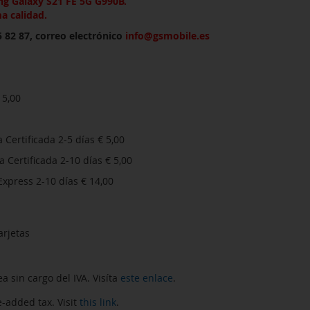
g Galaxy S21 FE 5G G990B
.
 calidad.
 82 87, correo electrónico
info@gsmobile.es
 5,00
 Certificada 2-5 días € 5,00
Certificada 2-10 días € 5,00
xpress 2-10 días € 14,00
arjetas
in cargo del IVA. Visíta
este enlace
.
-added tax. Visit
this link
.