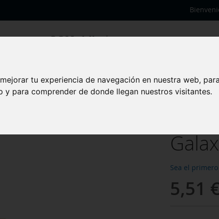
Bienveni
G990B Original
 mejorar tu experiencia de navegación en nuestra web, par
eb y para comprender de donde llegan nuestros visitantes.
Flex 
para
Galax
Sea el primero
5,51 