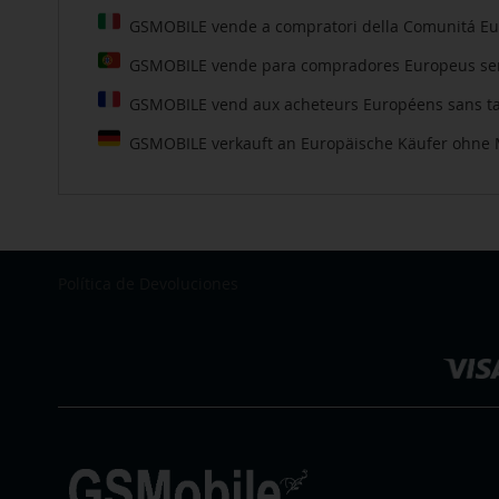
GSMOBILE vende a compratori della Comunitá Euro
GSMOBILE vende para compradores Europeus sem 
GSMOBILE vend aux acheteurs Européens sans taxe
GSMOBILE verkauft an Europäische Käufer ohne 
Política de Devoluciones
Seleccionar
tienda