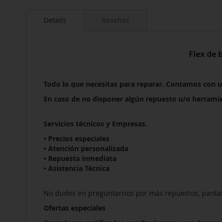
Saltar
al
Details
Reseñas
comienzo
de
la
galería
Flex de
de
imágenes
Todo lo que necesitas para reparar. Contamos con 
En caso de no disponer algún repuesto u/o herrami
Servicios técnicos y Empresas.
• Precios especiales
• Atención personalizada
• Repuesta inmediata
• Asistencia Técnica
No dudes en preguntarnos por más repuestos, pantalla
Ofertas especiales