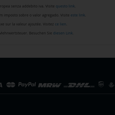
pea senza addebito iva. Visite
questo link
.
imposto sobre o valor agregado. Visite
este link
.
 sur la valeur ajoutée. Visitez
ce lien
.
Mehrwertsteuer. Besuchen Sie
diesen Link
.