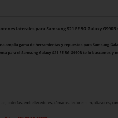
 botones laterales para Samsung
S21 FE 5G
Galaxy G990B 
una amplia gama de herramientas y repuestos para
Samsung Gala
enta para el
Samsung Galaxy S21 FE 5G G990B
te lo buscamos y n
s, baterías, embellecedores, cámaras, lectores sim, altavoces, c