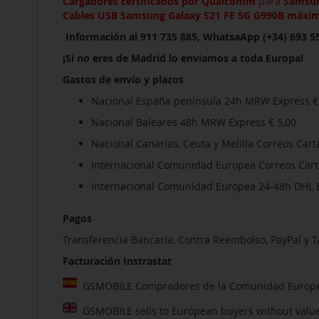
Cargadores certificados por Qualcomm
para
Samsun
Cables USB
Samsung Galaxy S21 FE 5G G990B
máxima
Información al 911 735 885, WhatsaApp (+34) 693 55
¡Si no eres de Madrid lo enviamos a toda Europa!
Gastos de envío y plazos
Nacional España península 24h MRW Express €
Nacional Baleares 48h MRW Express € 5,00
Nacional Canarias, Ceuta y Melilla Correos Carta
Internacional Comunidad Europea Correos Carta 
Internacional Comunidad Europea 24-48h DHL E
Pagos
Transferencia Bancaria, Contra Reembolso, PayPal y T
Facturación Instrastat
GSMOBILE Compradores de la Comunidad Europea s
GSMOBILE sells to European buyers without value