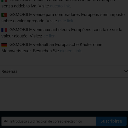
senza addebito iva. Visite
questo link
.
GSMOBILE vende para compradores Europeus sem imposto
sobre o valor agregado. Visite
este link
.
GSMOBILE vend aux acheteurs Européens sans taxe sur la
valeur ajoutée. Visitez
ce lien
.
GSMOBILE verkauft an Europäische Käufer ohne
Mehrwertsteuer. Besuchen Sie
diesen Link
.
Reseñas
Inscríbase
Suscribirse
a