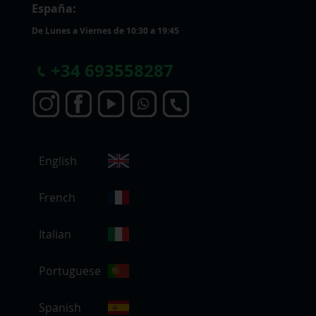
España:
De Lunes a Viernes de 10:30 a 19:45
+
34 693558287
S
English
e
l
e
French
c
c
Italian
i
o
Portuguese
n
a
r
Spanish