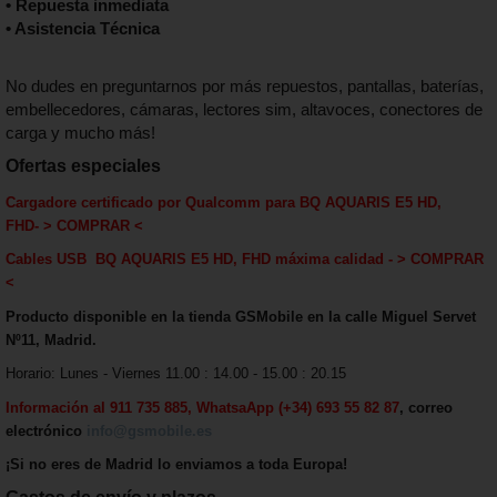
• Repuesta inmediata
• Asistencia Técnica
No dudes en preguntarnos por más repuestos, pantallas, baterías,
embellecedores, cámaras, lectores sim, altavoces, conectores de
carga y mucho más!
Ofertas especiales
Cargadore certificado por Qualcomm para
BQ AQUARIS E5 HD,
FHD
-
> COMPRAR <
Cables USB
BQ AQUARIS E5 HD, FHD
máxima calida
d - > COMPRAR
<
Producto disponible en la tienda GSMobile en la calle Miguel Servet
Nº11, Madrid.
Horario: Lunes - Viernes 11.00 : 14.00 - 15.00 : 20.15
Información al 911 735 885, WhatsaApp (+34) 693 55 82 87
, correo
electrónico
info@gsmobile.es
¡Si no eres de Madrid lo enviamos a toda Europa!