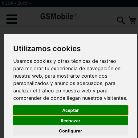
Ir
Moneda
€ EUR - Euro
al
Iniciar sesión
Crear una cuenta
contenido
Sear
Saltar
al
final
Utilizamos cookies
de
la
galería
Usamos cookies y otras técnicas de rastreo
de
para mejorar tu experiencia de navegación en
imágenes
nuestra web, para mostrarte contenidos
personalizados y anuncios adecuados, para
analizar el tráfico en nuestra web y para
comprender de donde llegan nuestros visitantes.
Aceptar
Rechazar
Configurar