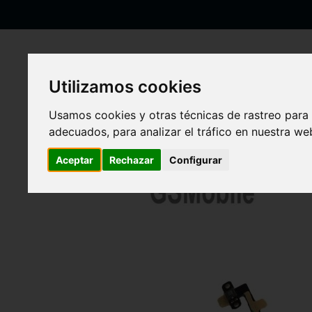
Ir
al
contenido
Utilizamos cookies
Inicio
Flex de encendido & volumen iPad Mini
Usamos cookies y otras técnicas de rastreo para
adecuados, para analizar el tráfico en nuestra w
Saltar
al
Aceptar
Rechazar
Configurar
final
de
la
galería
de
imágenes