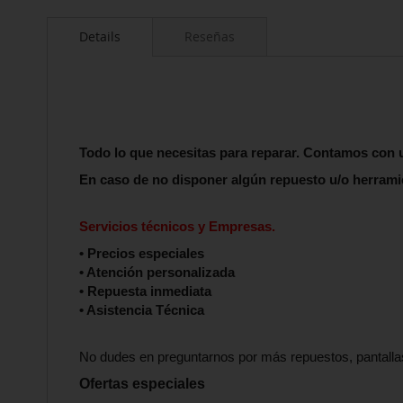
Saltar
al
Details
Reseñas
comienzo
de
la
galería
de
imágenes
Todo lo que necesitas para reparar. Contamos con 
En caso de no disponer algún repuesto u/o herrami
Servicios técnicos y Empresas.
• Precios especiales
• Atención personalizada
• Repuesta inmediata
• Asistencia Técnica
No dudes en preguntarnos por más repuestos, pantalla
Ofertas especiales