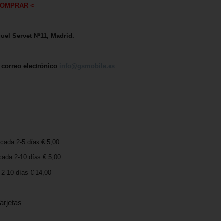
COMPRAR <
uel Servet Nº11, Madrid.
, correo electrónico
info@gsmobile.es
icada 2-5 días € 5,00
cada 2-10 días € 5,00
2-10 días € 14,00
arjetas