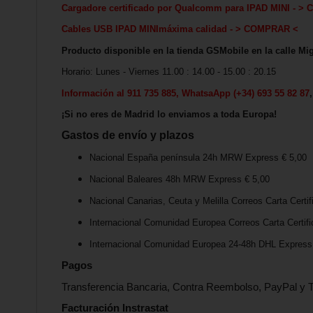
Cargadore certificado por Qualcomm para
IPAD MINI
-
> 
Cables USB
IPAD MINI
máxima calida
d - > COMPRAR <
Producto disponible en la tienda GSMobile en la calle Mig
Horario: Lunes - Viernes 11.00 : 14.00 - 15.00 : 20.15
Información al 911 735 885, WhatsaApp (+34) 693 55 82 87
¡Si no eres de Madrid lo enviamos a toda Europa!
Gastos de envío y plazos
Nacional España península 24h MRW Express € 5,00
Nacional Baleares 48h MRW Express € 5,00
Nacional Canarias, Ceuta y Melilla Correos Carta Certif
Internacional Comunidad Europea Correos Carta Certifi
Internacional Comunidad Europea 24-48h DHL Express 
Pagos
Transferencia Bancaria, Contra Reembolso, PayPal y T
Facturación Instrastat