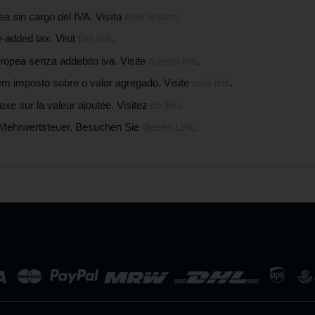
in cargo del IVA. Visíta
este enlace
.
added tax. Visit
this link
.
pea senza addebito iva. Visite
questo link
.
mposto sobre o valor agregado. Visite
este link
.
 sur la valeur ajoutée. Visitez
ce lien
.
Mehrwertsteuer. Besuchen Sie
diesen Link
.