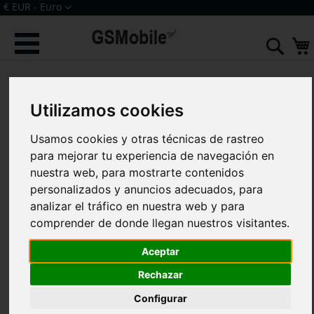
Ir
Moneda
€ EUR - Euro
al
Iniciar sesión
Crear una cuenta
contenido
Sear
Saltar
al
final
Utilizamos cookies
de
la
galería
Usamos cookies y otras técnicas de rastreo
de
para mejorar tu experiencia de navegación en
imágenes
nuestra web, para mostrarte contenidos
personalizados y anuncios adecuados, para
analizar el tráfico en nuestra web y para
comprender de donde llegan nuestros visitantes.
Aceptar
Rechazar
Configurar