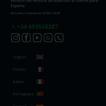
Horario del servicio de atención al cliente para
España:
De Lunes a Viernes de 10:30 a 19:45
+
34 693558287
S
English
e
l
e
French
c
c
Italian
i
o
Portuguese
n
a
r