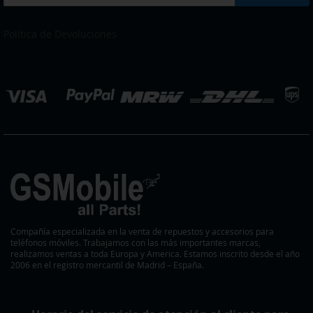
a
nuestro
boletín
Política de Devoluciones
de
noticias:
eleccionar
ienda
Compañía especializada en la venta de repuestos y accesorios para
teléfonos móviles. Trabajamos con las más importantes marcas,
realizamos ventas a toda Europa y America. Estamos inscrito desde el año
2006 en el registro mercantil de Madrid – España.