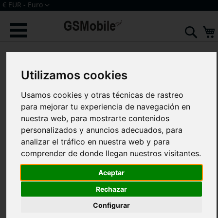
Ir
Moneda
€ EUR - Euro
al
Iniciar sesión
Crear una cuenta
contenido
Sear
Saltar
al
final
Utilizamos cookies
de
la
Usamos cookies y otras técnicas de rastreo
galería
de
para mejorar tu experiencia de navegación en
imágenes
nuestra web, para mostrarte contenidos
personalizados y anuncios adecuados, para
analizar el tráfico en nuestra web y para
comprender de donde llegan nuestros visitantes.
Aceptar
Rechazar
Configurar