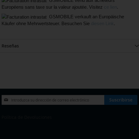
GSMOBILE vend aux acheteurs
Européens sans taxe sur la valeur ajoutée. Visitez
ce lien
.
GSMOBILE verkauft an Europäische
Käufer ohne Mehrwertsteuer. Besuchen Sie
diesen Link
.
Reseñas
Inscríbase
Suscribirse
a
nuestro
boletín
Política de Devoluciones
de
noticias:
eleccionar