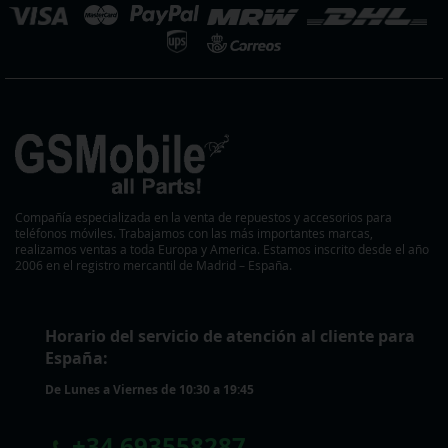
ienda
Compañía especializada en la venta de repuestos y accesorios para
teléfonos móviles. Trabajamos con las más importantes marcas,
realizamos ventas a toda Europa y America. Estamos inscrito desde el año
2006 en el registro mercantil de Madrid – España.
Horario del servicio de atención al cliente para
España:
De Lunes a Viernes de 10:30 a 19:45
+
34 693558287