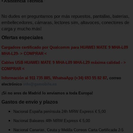
• Asistencia Técnica
No dudes en preguntarnos por más repuestos, pantallas, baterías,
embellecedores, cámaras, lectores sim, altavoces, conectores de
carga y mucho más!
Ofertas especiales
Cargadore certificado por Qualcomm para
HUAWEI MATE 9
MHA-L09
MHA-L29
-
> COMPRAR <
Cables USB
HUAWEI MATE 9
MHA-L09 MHA-L29 máxima calida
d - >
COMPRAR <
Información al 911 735 885, WhatsaApp (+34) 693 55 82 87
, correo
electrónico
info@gsmobile.es
¡Si no eres de Madrid lo enviamos a toda Europa!
Gastos de envío y plazos
Nacional España península 24h MRW Express € 5,00
Nacional Baleares 48h MRW Express € 5,00
Nacional Canarias, Ceuta y Melilla Correos Carta Certificada 2-5