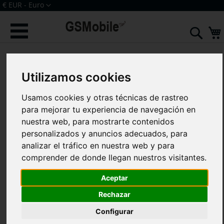
Ir
Moneda
€ EUR - Euro
al
Iniciar sesión
Crear una cuenta
contenido
Sear
Saltar
al
final
Utilizamos cookies
de
la
galería
Usamos cookies y otras técnicas de rastreo
de
para mejorar tu experiencia de navegación en
imágenes
nuestra web, para mostrarte contenidos
personalizados y anuncios adecuados, para
analizar el tráfico en nuestra web y para
comprender de donde llegan nuestros visitantes.
Aceptar
Rechazar
Configurar