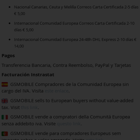
Nacional Canarias, Ceuta y Melilla Correos Carta Certificada 2-5 días
€ 5,00
Internacional Comunidad Europea Correos Carta Certificada 2-10
días € 5,00
Internacional Comunidad Europea 24-48h DHL Express 2-10 días €
14,00
Pagos
Transferencia Bancaria, Contra Reembolso, PayPal y Tarjetas
Facturación Instrastat
GSMOBILE Compradores de la Comunidad Europea sin
cargo del IVA. Visíta
este enlace
.
GSMOBILE sells to European buyers without value-added
tax. Visit
this link
.
GSMOBILE vende a compratori della Comunitá Europea
senza addebito iva. Visite
questo link
.
GSMOBILE vende para compradores Europeus sem
imposto sobre o valor agregado. Visite
este link
.