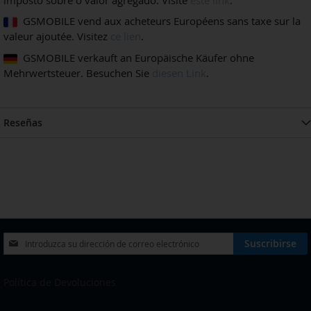
GSMOBILE vend aux acheteurs Européens sans taxe sur la
valeur ajoutée. Visitez
ce lien
.
GSMOBILE verkauft an Europäische Käufer ohne
Mehrwertsteuer. Besuchen Sie
diesen Link
.
Reseñas
Inscríbase
Suscribirse
a
nuestro
boletín
Política de Devoluciones
de
noticias: