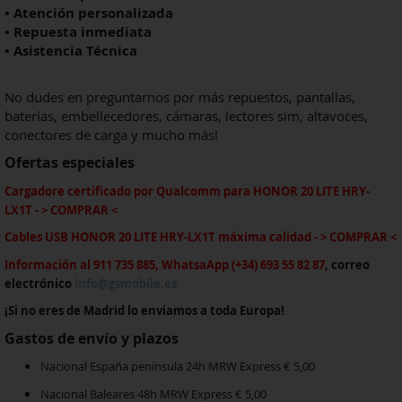
• Atención personalizada
• Repuesta inmediata
• Asistencia Técnica
No dudes en preguntarnos por más repuestos, pantallas,
baterías, embellecedores, cámaras, lectores sim, altavoces,
conectores de carga y mucho más!
Ofertas especiales
Cargadore certificado por Qualcomm
para
HONOR 20 LITE HRY-
LX1T
-
> COMPRAR <
Cables USB
HONOR 20 LITE HRY-LX1T
máxima calida
d - > COMPRAR <
Información al 911 735 885, WhatsaApp (+34) 693 55 82 87
, correo
electrónico
info@gsmobile.es
¡Si no eres de Madrid lo enviamos a toda Europa!
Gastos de envío y plazos
Nacional España península 24h MRW Express € 5,00
Nacional Baleares 48h MRW Express € 5,00