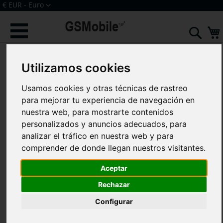
Ir
Moneda
€ EUR - Euro
al
Iniciar sesión
Crear una cuenta
contenido
Sear
Saltar
al
Utilizamos cookies
final
de
la
Usamos cookies y otras técnicas de rastreo
galería
para mejorar tu experiencia de navegación en
de
nuestra web, para mostrarte contenidos
imágenes
personalizados y anuncios adecuados, para
analizar el tráfico en nuestra web y para
comprender de donde llegan nuestros visitantes.
Aceptar
Rechazar
Configurar