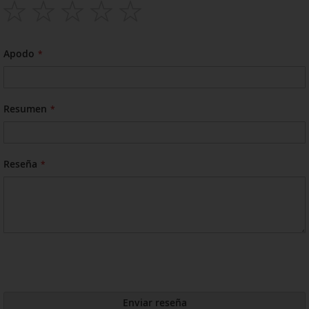
1
2
3
4
5
star
stars
stars
stars
stars
Apodo
Resumen
Reseña
Enviar reseña