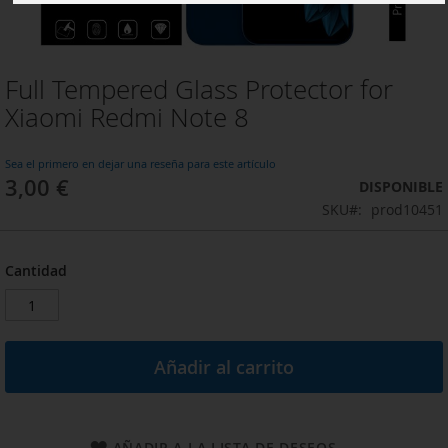
Full Tempered Glass Protector for
Saltar
al
Xiaomi Redmi Note 8
comienzo
de
la
Sea el primero en dejar una reseña para este artículo
3,00 €
galería
DISPONIBLE
de
SKU
prod10451
imágenes
Cantidad
Añadir al carrito
AÑADIR A LA LISTA DE DESEOS