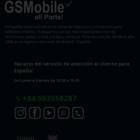
Compañía especializada en la venta de repuestos y accesorios para
teléfonos móviles. Trabajamos con las más importantes marcas,
realizamos ventas a toda Europa y America. Estamos inscrito desde el año
2006 en el registro mercantil de Madrid – España.
Horario del servicio de atención al cliente para
España:
De Lunes a Viernes de 10:30 a 19:45
+
34 693558287
S
English