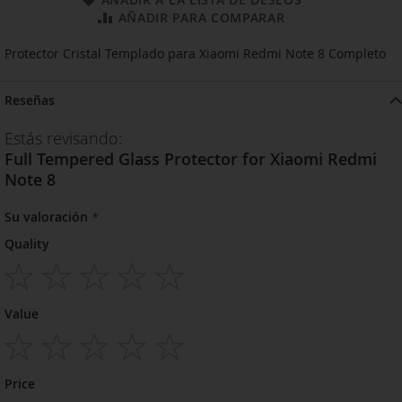
AÑADIR PARA COMPARAR
Protector Cristal Templado para Xiaomi Redmi Note 8 Completo
Reseñas
Estás revisando:
Full Tempered Glass Protector for Xiaomi Redmi
Note 8
Su valoración
Quality
1
2
3
4
5
Value
star
stars
stars
stars
stars
1
2
3
4
5
Price
star
stars
stars
stars
stars