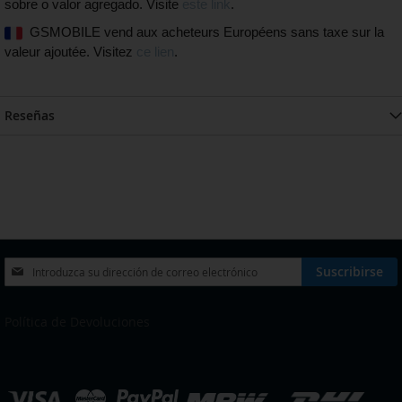
sobre o valor agregado. Visite
este link
.
GSMOBILE vend aux acheteurs Européens sans taxe sur la
valeur ajoutée. Visitez
ce lien
.
Reseñas
Inscríbase
Suscribirse
a
nuestro
boletín
Política de Devoluciones
de
noticias:
eleccionar
ienda