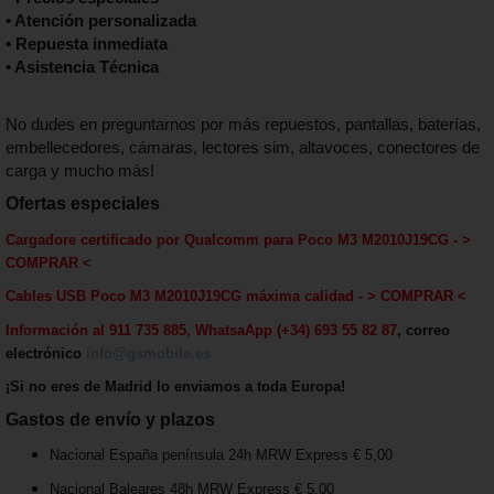
• Atención personalizada
• Repuesta inmediata
• Asistencia Técnica
No dudes en preguntarnos por más repuestos, pantallas, baterías,
embellecedores, cámaras, lectores sim, altavoces, conectores de
carga y mucho más!
Ofertas especiales
Cargadore certificado por Qualcomm para
Poco M3
M2010J19CG
-
>
COMPRAR <
Cables USB
Poco M3
M2010J19CG máxima calida
d - > COMPRAR <
Información al 911 735 885, WhatsaApp (+34) 693 55 82 87
, correo
electrónico
info@gsmobile.es
¡Si no eres de Madrid lo enviamos a toda Europa!
Gastos de envío y plazos
Nacional España península 24h MRW Express € 5,00
Nacional Baleares 48h MRW Express € 5,00