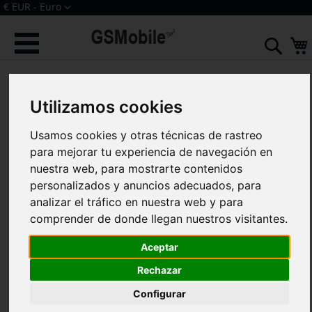
Ir
Moneda
€ EUR - Euro
al
Iniciar sesión
Crear una cuenta
contenido
Sear
Saltar
al
final
Utilizamos cookies
de
la
Usamos cookies y otras técnicas de rastreo
galería
de
para mejorar tu experiencia de navegación en
imágenes
nuestra web, para mostrarte contenidos
personalizados y anuncios adecuados, para
analizar el tráfico en nuestra web y para
comprender de donde llegan nuestros visitantes.
Aceptar
Rechazar
Configurar