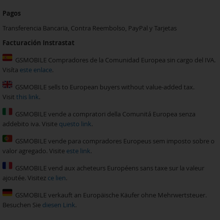
Pagos
Transferencia Bancaria, Contra Reembolso, PayPal y Tarjetas
Facturación Instrastat
GSMOBILE Compradores de la Comunidad Europea sin cargo del IVA.
Visíta
este enlace
.
GSMOBILE sells to European buyers without value-added tax.
Visit
this link
.
GSMOBILE vende a compratori della Comunitá Europea senza
addebito iva. Visite
questo link
.
GSMOBILE vende para compradores Europeus sem imposto sobre o
valor agregado. Visite
este link
.
GSMOBILE vend aux acheteurs Européens sans taxe sur la valeur
ajoutée. Visitez
ce lien
.
GSMOBILE verkauft an Europäische Käufer ohne Mehrwertsteuer.
Besuchen Sie
diesen Link
.