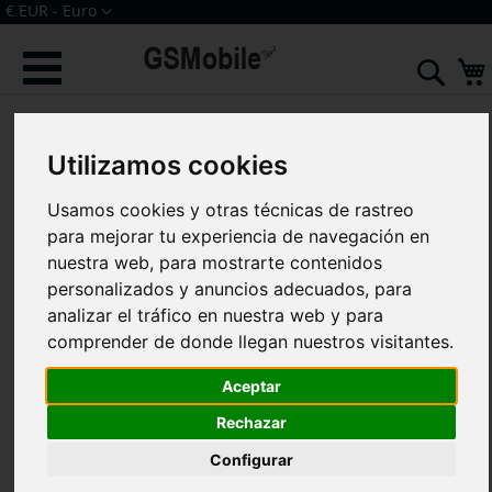
Ir
Moneda
€ EUR - Euro
al
Iniciar sesión
Crear una cuenta
contenido
Sear
Saltar
al
final
Utilizamos cookies
de
la
Usamos cookies y otras técnicas de rastreo
galería
de
para mejorar tu experiencia de navegación en
imágenes
nuestra web, para mostrarte contenidos
personalizados y anuncios adecuados, para
analizar el tráfico en nuestra web y para
comprender de donde llegan nuestros visitantes.
Aceptar
Rechazar
Configurar