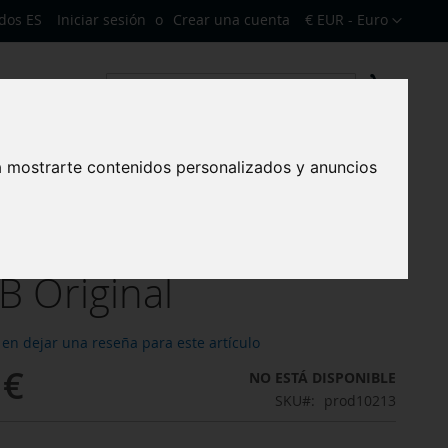
Moneda
dos ES
Iniciar sesión
Crear una cuenta
€ EUR - Euro
Mi cest
Search
Search
a mostrarte contenidos personalizados y anuncios
o de carga para
ung S21 FE 5G Galaxy
 Original
 en dejar una reseña para este artículo
 €
NO ESTÁ DISPONIBLE
SKU
prod10213