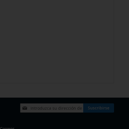
Inscríbase
Suscribirse
a
nuestro
boletín
de