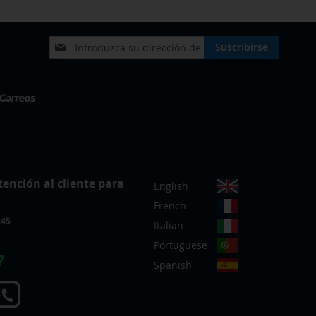
Inscríbase
Suscribirse
a
nuestro
boletín
de
noticias:
S
tención al cliente para
English
e
French
l
:45
e
Italian
c
Portuguese
c
7
Spanish
i
o
n
a