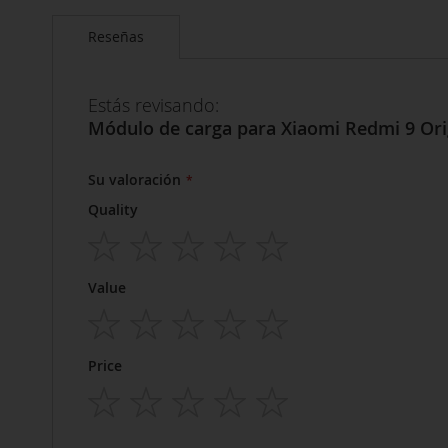
Reseñas
Estás revisando:
Módulo de carga para Xiaomi Redmi 9 Ori
Su valoración
Quality
1
2
3
4
5
Value
star
stars
stars
stars
stars
1
2
3
4
5
Price
star
stars
stars
stars
stars
1
2
3
4
5
star
stars
stars
stars
stars