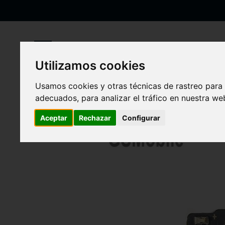
Ir
al
contenido
Utilizamos cookies
Inicio
Módulo de carga para Xiaomi Redmi 9 Original
Usamos cookies y otras técnicas de rastreo para
Saltar
adecuados, para analizar el tráfico en nuestra w
al
final
Aceptar
Rechazar
Configurar
de
la
galería
de
imágenes