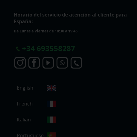
Horario del servicio de atención al cliente para
España:
De Lunes a Viernes de 10:30 a 19:45
+
34 693558287
S
English
e
l
e
French
c
c
Italian
i
o
Portuguese
n