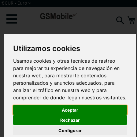
Ir
Moneda
€ EUR - Euro
al
Iniciar sesión
Crear una cuenta
contenido
Sear
Saltar
al
final
Utilizamos cookies
de
la
galería
Usamos cookies y otras técnicas de rastreo
de
para mejorar tu experiencia de navegación en
imágenes
nuestra web, para mostrarte contenidos
personalizados y anuncios adecuados, para
analizar el tráfico en nuestra web y para
comprender de donde llegan nuestros visitantes.
Aceptar
Rechazar
Configurar