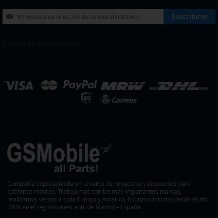
Inscríbase
Suscribirse
a
nuestro
boletín
Política de Devoluciones
de
noticias:
eleccionar
ienda
Compañía especializada en la venta de repuestos y accesorios para
teléfonos móviles. Trabajamos con las más importantes marcas,
realizamos ventas a toda Europa y America. Estamos inscrito desde el año
2006 en el registro mercantil de Madrid – España.