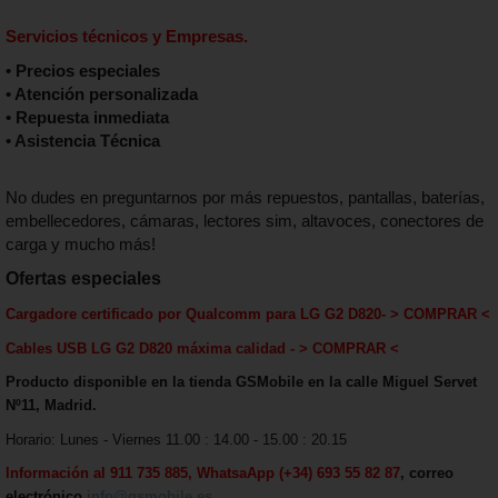
Servicios técnicos y Empresas.
• Precios especiales
• Atención personalizada
• Repuesta inmediata
• Asistencia Técnica
No dudes en preguntarnos por más repuestos, pantallas, baterías,
embellecedores, cámaras, lectores sim, altavoces, conectores de
carga y mucho más!
Ofertas especiales
Cargadore certificado por Qualcomm para LG G2 D820
-
> COMPRAR <
Cables USB LG G2 D820 máxima calida
d - > COMPRAR <
Producto disponible en la tienda GSMobile en la calle Miguel Servet
Nº11, Madrid.
Horario: Lunes - Viernes 11.00 : 14.00 - 15.00 : 20.15
Información al 911 735 885, WhatsaApp (+34) 693 55 82 87
, correo
electrónico
info@gsmobile.es