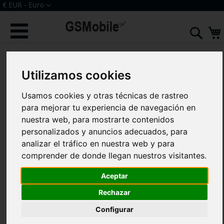
Ir
Moneda
€ EUR - Euro
al
Iniciar sesión
Crear una cuenta
contenido
Sear
Saltar
al
final
Utilizamos cookies
de
la
Usamos cookies y otras técnicas de rastreo
galería
de
para mejorar tu experiencia de navegación en
imágenes
nuestra web, para mostrarte contenidos
personalizados y anuncios adecuados, para
analizar el tráfico en nuestra web y para
comprender de donde llegan nuestros visitantes.
Aceptar
Rechazar
Configurar