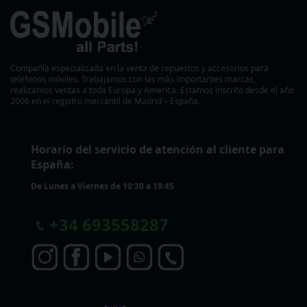
Compañía especializada en la venta de repuestos y accesorios para
teléfonos móviles. Trabajamos con las más importantes marcas,
realizamos ventas a toda Europa y America. Estamos inscrito desde el año
2006 en el registro mercantil de Madrid – España.
Horario del servicio de atención al cliente para
España:
De Lunes a Viernes de 10:30 a 19:45
+
34 693558287
S