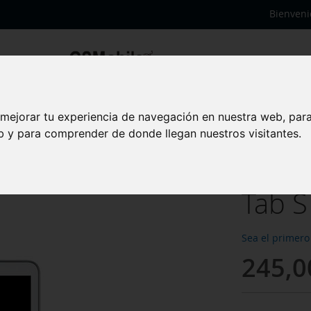
Bienveni
S 10.5 blanco
 mejorar tu experiencia de navegación en nuestra web, par
Panta
eb y para comprender de donde llegan nuestros visitantes.
Sams
Tab S
Sea el primero
245,0