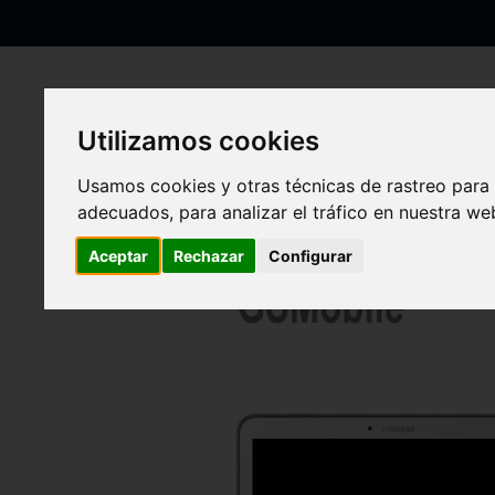
Ir
al
contenido
Utilizamos cookies
Inicio
Pantalla completa original Samsung T800 T805 Galaxy Tab 
Usamos cookies y otras técnicas de rastreo para
adecuados, para analizar el tráfico en nuestra w
Saltar
al
final
Aceptar
Rechazar
Configurar
de
la
galería
de
imágenes