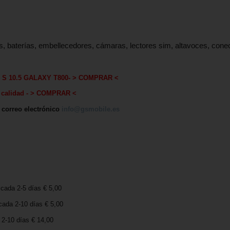
s, baterías, embellecedores, cámaras, lectores sim, altavoces, con
S 10.5 GALAXY T800
-
> COMPRAR <
calida
d - > COMPRAR <
, correo electrónico
info@gsmobile.es
icada 2-5 días € 5,00
cada 2-10 días € 5,00
2-10 días € 14,00