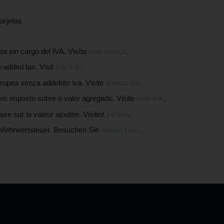
arjetas
in cargo del IVA. Visíta
este enlace
.
added tax. Visit
this link
.
pea senza addebito iva. Visite
questo link
.
mposto sobre o valor agregado. Visite
este link
.
 sur la valeur ajoutée. Visitez
ce lien
.
Mehrwertsteuer. Besuchen Sie
diesen Link
.