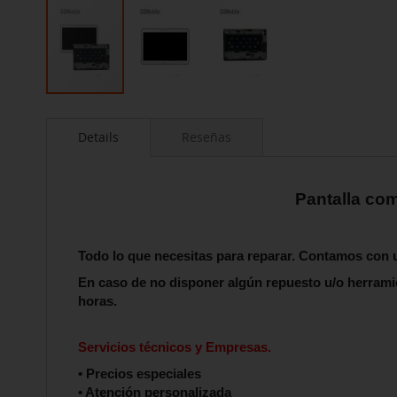
Saltar
al
Details
Reseñas
comienzo
de
la
galería
Pantalla co
de
imágenes
Todo lo que necesitas para reparar. Contamos co
En caso de no disponer algún repuesto u/o herrami
horas.
Servicios técnicos y Empresas.
• Precios especiales
• Atención personalizada