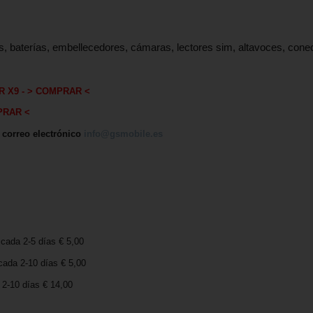
s, baterías, embellecedores, cámaras, lectores sim, altavoces, con
R X9
-
> COMPRAR <
PRAR <
, correo electrónico
info@gsmobile.es
icada 2-5 días € 5,00
cada 2-10 días € 5,00
2-10 días € 14,00