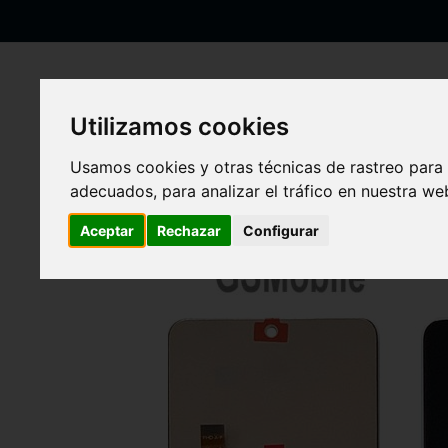
Ir
al
contenido
Utilizamos cookies
Inicio
Pantalla completa para Huawei Honor X9 Negro
Usamos cookies y otras técnicas de rastreo para
adecuados, para analizar el tráfico en nuestra w
Saltar
al
final
Aceptar
Rechazar
Configurar
de
la
galería
de
imágenes