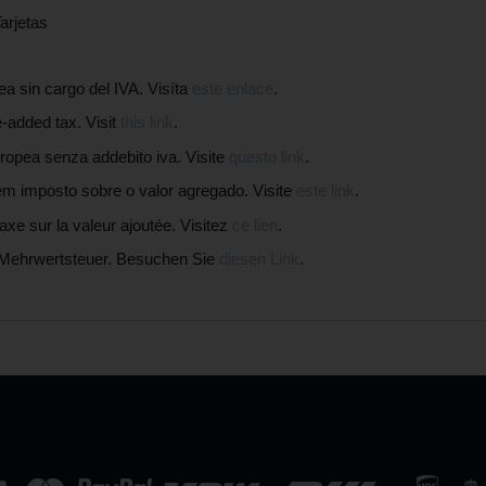
arjetas
in cargo del IVA. Visíta
este enlace
.
added tax. Visit
this link
.
pea senza addebito iva. Visite
questo link
.
mposto sobre o valor agregado. Visite
este link
.
 sur la valeur ajoutée. Visitez
ce lien
.
Mehrwertsteuer. Besuchen Sie
diesen Link
.