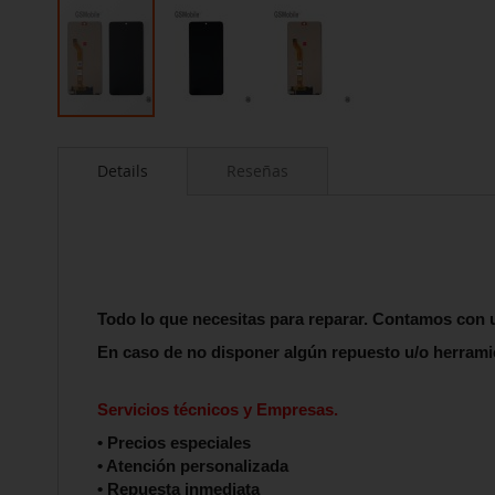
Saltar
al
Details
Reseñas
comienzo
de
la
galería
de
imágenes
Todo lo que necesitas para reparar. Contamos co
En caso de no disponer algún repuesto u/o herrami
Servicios técnicos y Empresas.
• Precios especiales
• Atención personalizada
• Repuesta inmediata