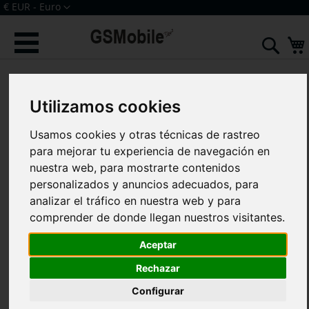
Ir
Moneda
€ EUR - Euro
al
Iniciar sesión
Crear una cuenta
contenido
Sear
Saltar
al
final
Utilizamos cookies
de
la
Usamos cookies y otras técnicas de rastreo
galería
de
para mejorar tu experiencia de navegación en
imágenes
nuestra web, para mostrarte contenidos
personalizados y anuncios adecuados, para
analizar el tráfico en nuestra web y para
comprender de donde llegan nuestros visitantes.
Aceptar
Rechazar
Configurar