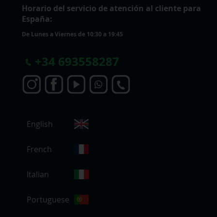
Horario del servicio de atención al cliente para
España:
De Lunes a Viernes de 10:30 a 19:45
+
34 693558287
S
English
e
l
e
French
c
c
Italian
i
o
Portuguese
n
a