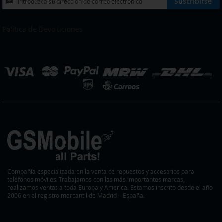
Suscribirse
a
nuestro
boletín
Política de Devoluciones
de
noticias:
eleccionar
ienda
Compañía especializada en la venta de repuestos y accesorios para
teléfonos móviles. Trabajamos con las más importantes marcas,
realizamos ventas a toda Europa y America. Estamos inscrito desde el año
2006 en el registro mercantil de Madrid – España.