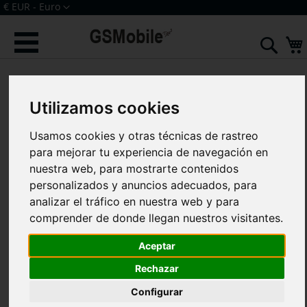
Ir
Moneda
€ EUR - Euro
al
Iniciar sesión
Crear una cuenta
contenido
Sear
Saltar
al
final
Utilizamos cookies
de
la
galería
Usamos cookies y otras técnicas de rastreo
de
para mejorar tu experiencia de navegación en
imágenes
nuestra web, para mostrarte contenidos
personalizados y anuncios adecuados, para
analizar el tráfico en nuestra web y para
comprender de donde llegan nuestros visitantes.
Aceptar
Rechazar
Configurar