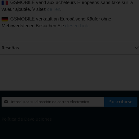
GSMOBILE vend aux acheteurs Européens sans taxe sur la
valeur ajoutée. Visitez
ce lien
.
GSMOBILE verkauft an Europäische Käufer ohne
Mehrwertsteuer. Besuchen Sie
diesen Link
.
Reseñas
Inscríbase
Suscribirse
a
nuestro
boletín
Política de Devoluciones
de
noticias: