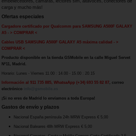
embellecedores, cámaras, lectores sim, altavoces, conectores de
carga y mucho más!
Ofertas especiales
Cargadore certificado por Qualcomm
para
SAMSUNG A500F GALAXY
A5
-
> COMPRAR <
Cables USB
SAMSUNG A500F GALAXY A5
máxima calida
d - >
COMPRAR <
Producto disponible en la tienda GSMobile en la calle Miguel Servet
Nº11, Madrid.
Horario: Lunes - Viernes 11.00 : 14.00 - 15.00 : 20.15
Información al 911 735 885, WhatsaApp (+34) 693 55 82 87
, correo
electrónico
info@gsmobile.es
¡Si no eres de Madrid lo enviamos a toda Europa!
Gastos de envío y plazos
Nacional España península 24h MRW Express € 5,00
Nacional Baleares 48h MRW Express € 5,00
Nacional Canarias, Ceuta y Melilla Correos Carta Certificada 2-5