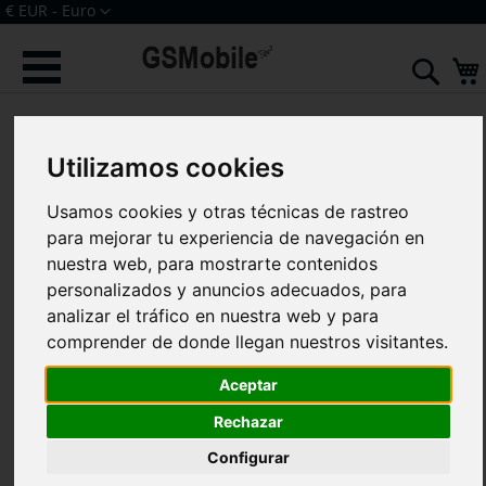
Ir
Moneda
€ EUR - Euro
al
Iniciar sesión
Crear una cuenta
contenido
Sear
Saltar
al
final
Utilizamos cookies
de
la
Usamos cookies y otras técnicas de rastreo
galería
de
para mejorar tu experiencia de navegación en
imágenes
nuestra web, para mostrarte contenidos
personalizados y anuncios adecuados, para
analizar el tráfico en nuestra web y para
comprender de donde llegan nuestros visitantes.
Aceptar
Rechazar
Configurar