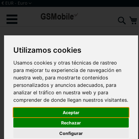
Ir
Moneda
€ EUR - Euro
al
Iniciar sesión
Crear una cuenta
contenido
Sear
Saltar
al
final
de
Utilizamos cookies
la
galería
Usamos cookies y otras técnicas de rastreo
de
para mejorar tu experiencia de navegación en
imágenes
nuestra web, para mostrarte contenidos
personalizados y anuncios adecuados, para
analizar el tráfico en nuestra web y para
comprender de donde llegan nuestros visitantes.
Aceptar
Rechazar
Configurar