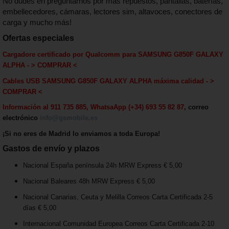
No dudes en preguntarnos por más repuestos, pantallas, baterías,
embellecedores, cámaras, lectores sim, altavoces, conectores de
carga y mucho más!
Ofertas especiales
Cargadore certificado por Qualcomm
para
SAMSUNG G850F GALAXY
ALPHA
-
> COMPRAR <
Cables USB
SAMSUNG G850F GALAXY ALPHA
máxima calida
d - >
COMPRAR <
Información al 911 735 885, WhatsaApp (+34) 693 55 82 87
, correo
electrónico
info@gsmobile.es
¡Si no eres de Madrid lo enviamos a toda Europa!
Gastos de envío y plazos
Nacional España península 24h MRW Express € 5,00
Nacional Baleares 48h MRW Express € 5,00
Nacional Canarias, Ceuta y Melilla Correos Carta Certificada 2-5
días € 5,00
Internacional Comunidad Europea Correos Carta Certificada 2-10