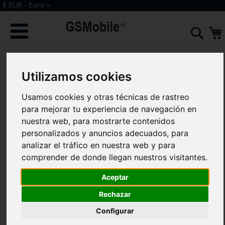
Ir
Moneda
€ EUR - Euro
al
Iniciar sesión
Crear una cuenta
contenido
Sear
Saltar
al
final
Utilizamos cookies
de
la
Usamos cookies y otras técnicas de rastreo
galería
de
para mejorar tu experiencia de navegación en
imágenes
nuestra web, para mostrarte contenidos
personalizados y anuncios adecuados, para
analizar el tráfico en nuestra web y para
comprender de donde llegan nuestros visitantes.
Aceptar
Rechazar
Configurar