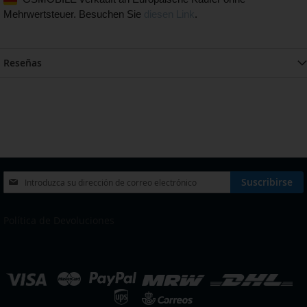
Mehrwertsteuer. Besuchen Sie
diesen Link
.
Reseñas
Inscríbase
Suscribirse
a
nuestro
boletín
Política de Devoluciones
de
noticias:
eleccionar
ienda