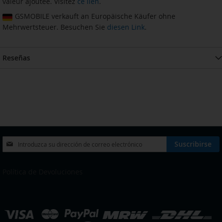
valeur ajoutée. Visitez
ce lien
.
GSMOBILE verkauft an Europäische Käufer ohne
Mehrwertsteuer. Besuchen Sie
diesen Link
.
Reseñas
Inscríbase
Suscribirse
a
nuestro
boletín
Política de Devoluciones
de
noticias:
eleccionar
ienda