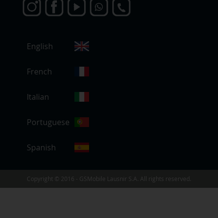
S
English
e
l
e
French
c
c
Italian
i
o
Portuguese
n
a
r
Spanish
t
i
e
Copyright © 2016 - GSMobile Lausnir S.A. All rights reserved.
n
d
a