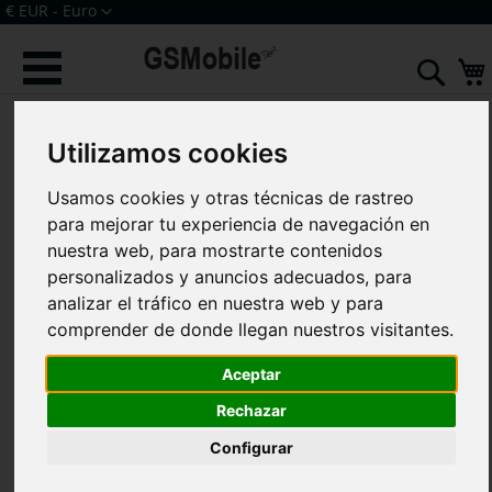
Ir
Moneda
€ EUR - Euro
al
Iniciar sesión
Crear una cuenta
contenido
Sear
Saltar
al
final
Utilizamos cookies
de
la
Usamos cookies y otras técnicas de rastreo
galería
para mejorar tu experiencia de navegación en
de
nuestra web, para mostrarte contenidos
imágenes
personalizados y anuncios adecuados, para
analizar el tráfico en nuestra web y para
comprender de donde llegan nuestros visitantes.
Aceptar
Rechazar
Configurar