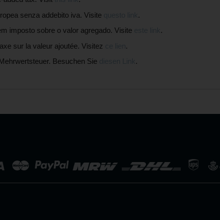
pea senza addebito iva. Visite
questo link
.
mposto sobre o valor agregado. Visite
este link
.
 sur la valeur ajoutée. Visitez
ce lien
.
Mehrwertsteuer. Besuchen Sie
diesen Link
.