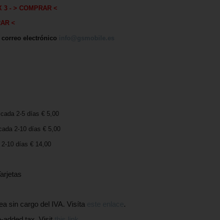
X 3
-
> COMPRAR <
RAR <
, correo electrónico
info@gsmobile.es
icada 2-5 días € 5,00
cada 2-10 días € 5,00
2-10 días € 14,00
arjetas
in cargo del IVA. Visíta
este enlace
.
added tax. Visit
this link
.