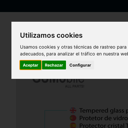
Ir
al
contenido
Utilizamos cookies
Inicio
Protector cristal templado para Xiaomi Mi Max 3
Usamos cookies y otras técnicas de rastreo para
adecuados, para analizar el tráfico en nuestra w
Saltar
al
Aceptar
Rechazar
Configurar
final
de
la
galería
de
imágenes