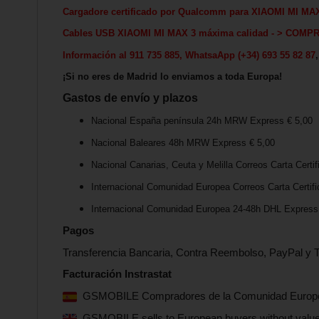
Cargadore certificado por Qualcomm para
XIAOMI MI MA
Cables USB
XIAOMI MI MAX 3
máxima calida
d - > COMP
Información al 911 735 885, WhatsaApp (+34) 693 55 82 87
¡Si no eres de Madrid lo enviamos a toda Europa!
Gastos de envío y plazos
Nacional España península 24h MRW Express € 5,00
Nacional Baleares 48h MRW Express € 5,00
Nacional Canarias, Ceuta y Melilla Correos Carta Certif
Internacional Comunidad Europea Correos Carta Certifi
Internacional Comunidad Europea 24-48h DHL Express 
Pagos
Transferencia Bancaria, Contra Reembolso, PayPal y T
Facturación Instrastat
GSMOBILE Compradores de la Comunidad Europea s
GSMOBILE sells to European buyers without value-