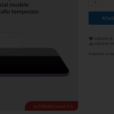
Añadi
AÑADIR A 
AÑADIR P
Protector cris