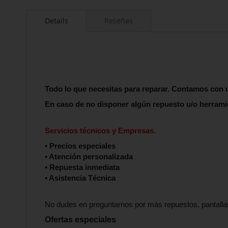
Saltar
al
Details
Reseñas
comienzo
de
la
galería
de
imágenes
Todo lo que necesitas para reparar. Contamos con
En caso de no disponer algún repuesto u/o herrami
Servicios técnicos y Empresas.
• Precios especiales
• Atención personalizada
• Repuesta inmediata
• Asistencia Técnica
No dudes en preguntarnos por más repuestos, pantalla
Ofertas especiales