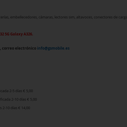
rías, embellecedores, cámaras, lectores sim, altavoces, conectores de car
2 5G Galaxy A326.
7, correo electrónico
info@gsmobile.es
icada 2-5 días € 5,00
icada 2-10 días € 5,00
2-10 días € 14,00