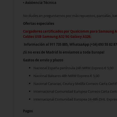
• Asistencia Técnica
No dudes en preguntarnos por más repuestos, pantallas, bate
Ofertas especiales
Cargadores certificados por Qualcomm
para Samsung A3
Cables USB Samsung A32 5G Galaxy A326.
Información al 911 735 885, WhatsaApp (+34) 693 55 82 8
¡Si no eres de Madrid lo enviamos a toda Europa!
Gastos de envío y plazos
Nacional España península 24h MRW Express € 5,00
Nacional Baleares 48h MRW Express € 5,00
Nacional Canarias, Ceuta y Melilla Correos Carta Certif
Internacional Comunidad Europea Correos Carta Certif
Internacional Comunidad Europea 24-48h DHL Express 
Pagos