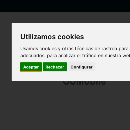
Ir
al
contenido
Utilizamos cookies
Inicio
Sensor huella dactilar Samsung A32 5G Galaxy A326 Negro 
Usamos cookies y otras técnicas de rastreo para
adecuados, para analizar el tráfico en nuestra w
Saltar
al
final
Aceptar
Rechazar
Configurar
de
la
galería
de
imágenes