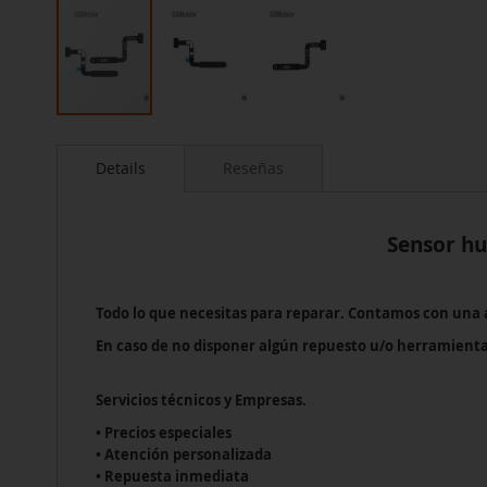
Saltar
al
Details
Reseñas
comienzo
de
la
galería
Sensor hu
de
imágenes
Todo lo que necesitas para reparar. Contamos con una
En caso de no disponer algún repuesto u/o herramient
Servicios técnicos y Empresas.
• Precios especiales
• Atención personalizada
• Repuesta inmediata