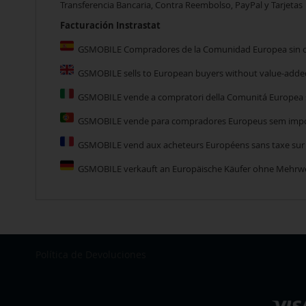
Transferencia Bancaria, Contra Reembolso, PayPal y Tarjetas
Facturación Instrastat
GSMOBILE Compradores de la Comunidad Europea sin car
GSMOBILE sells to European buyers without value-added 
GSMOBILE vende a compratori della Comunitá Europea se
GSMOBILE vende para compradores Europeus sem impost
GSMOBILE vend aux acheteurs Européens sans taxe sur la
GSMOBILE verkauft an Europäische Käufer ohne Mehrwe
Política de Devoluciones
Seleccionar
tienda