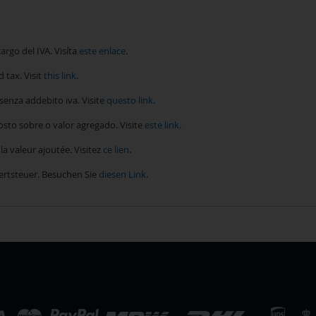
go del IVA. Visíta
este enlace
.
tax. Visit
this link
.
nza addebito iva. Visite
questo link
.
o sobre o valor agregado. Visite
este link
.
 valeur ajoutée. Visitez
ce lien
.
rtsteuer. Besuchen Sie
diesen Link
.