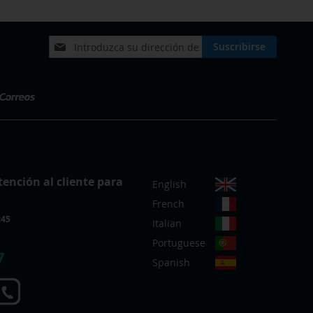
Inscríbase
Suscribirse
a
nuestro
boletín
de
noticias:
S
tención al cliente para
English
e
French
l
:45
e
Italian
c
Portuguese
c
7
Spanish
i
o
n
a