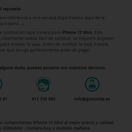
l repuesto
ace referencia a una carcasa (tapa trasera, tapa de la
a trasera...).
sustitucion tapa trasera para
iPhone 12 Mini
. Este
totalmente nuevo, fácil de sustituir, se requiere disponer
ra instalar la tapa. Antes de sustituir la tapa trasera,
ar que encaja perfectamente antes de pegar.
 alguna duda, puedes ponerte con nuestros técnicos.
2 87
911 735 885
info@gsmobile.es
us componentes iPhone 12 Mini al mejor precio y calidad
n GSMobile! . Compra hoy y recíbelo mañana.