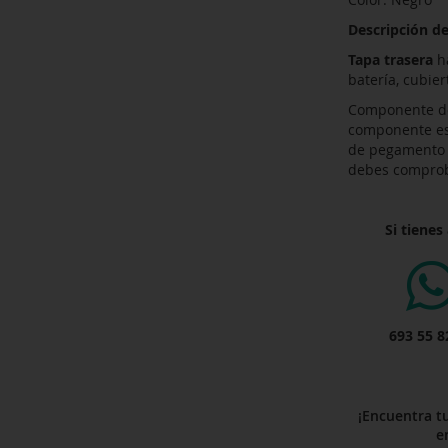
Descripción de
Tapa trasera
h
batería, cubiert
Componente de 
componente es 
de pegamento pa
debes comprob
Si tienes
693 55 8
¡Encuentra t
e