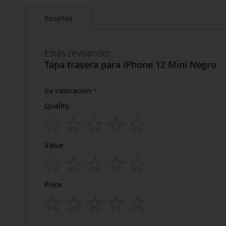
Reseñas
Estás revisando:
Tapa trasera para iPhone 12 Mini Negro
Su valoración
Quality
1
2
3
4
5
Value
star
stars
stars
stars
stars
1
2
3
4
5
Price
star
stars
stars
stars
stars
1
2
3
4
5
star
stars
stars
stars
stars