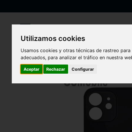
Ir
al
contenido
Utilizamos cookies
Inicio
Tapa trasera para iPhone 12 Mini Negro
Usamos cookies y otras técnicas de rastreo para
Saltar
adecuados, para analizar el tráfico en nuestra w
al
final
Aceptar
Rechazar
Configurar
de
la
galería
de
imágenes