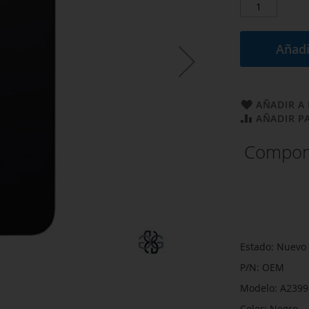
Añadi
AÑADIR A 
AÑADIR P
Compone
Estado: Nuevo
P/N: OEM
Modelo: A2399
Color: Negro