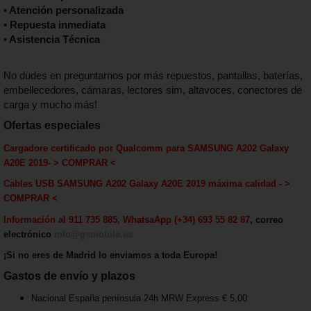
• Atención personalizada
• Repuesta inmediata
• Asistencia Técnica
No dudes en preguntarnos por más repuestos, pantallas, baterías,
embellecedores, cámaras, lectores sim, altavoces, conectores de
carga y mucho más!
Ofertas especiales
Cargadore certificado por Qualcomm para
SAMSUNG A202 Galaxy
A20E 2019
-
> COMPRAR <
Cables USB
SAMSUNG A202 Galaxy A20E 2019
máxima calida
d - >
COMPRAR <
Información al 911 735 885, WhatsaApp (+34) 693 55 82 87
, correo
electrónico
info@gsmobile.es
¡Si no eres de Madrid lo enviamos a toda Europa!
Gastos de envío y plazos
Nacional España península 24h MRW Express € 5,00