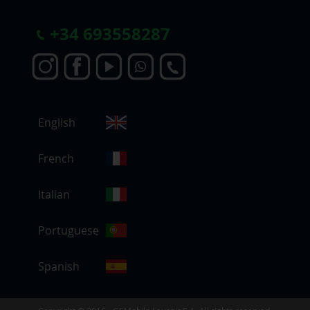
+
34 693558287
S
English
e
l
e
French
c
c
Italian
i
o
Portuguese
n
a
r
Spanish
t
i
e