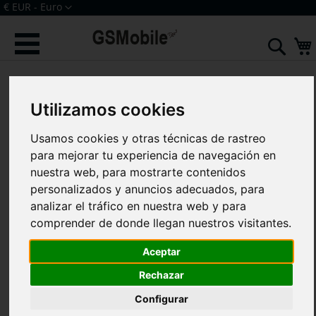
Ir
Moneda
€ EUR - Euro
al
Iniciar sesión
Crear una cuenta
contenido
Sear
Saltar
al
final
Utilizamos cookies
de
la
galería
Usamos cookies y otras técnicas de rastreo
de
para mejorar tu experiencia de navegación en
imágenes
nuestra web, para mostrarte contenidos
personalizados y anuncios adecuados, para
analizar el tráfico en nuestra web y para
comprender de donde llegan nuestros visitantes.
Aceptar
Rechazar
Configurar