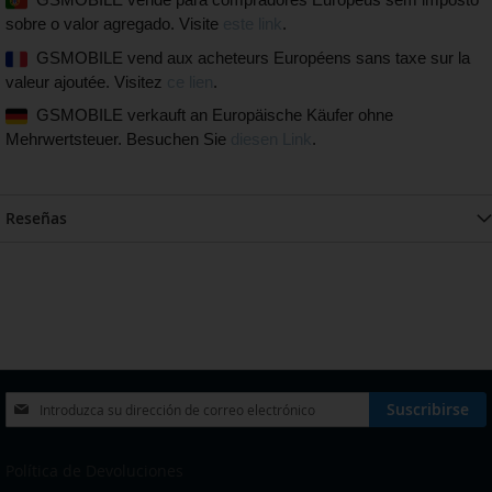
sobre o valor agregado. Visite
este link
.
GSMOBILE vend aux acheteurs Européens sans taxe sur la
valeur ajoutée. Visitez
ce lien
.
GSMOBILE verkauft an Europäische Käufer ohne
Mehrwertsteuer. Besuchen Sie
diesen Link
.
Reseñas
Inscríbase
Suscribirse
a
nuestro
boletín
Política de Devoluciones
de