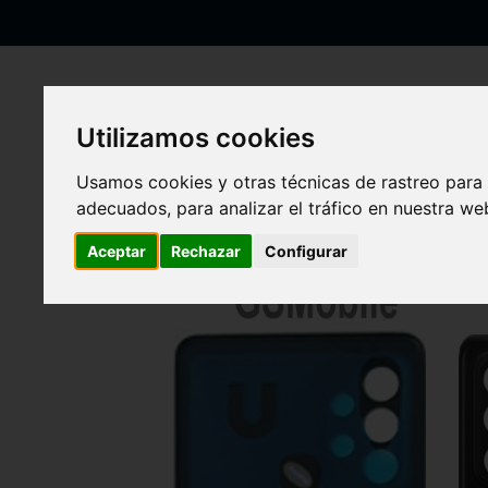
Ir
al
contenido
Utilizamos cookies
Inicio
Tapa trasera para Samsung A72 5G Galaxy A726 Negro
Usamos cookies y otras técnicas de rastreo para
adecuados, para analizar el tráfico en nuestra w
Saltar
al
final
Aceptar
Rechazar
Configurar
de
la
galería
de
imágenes