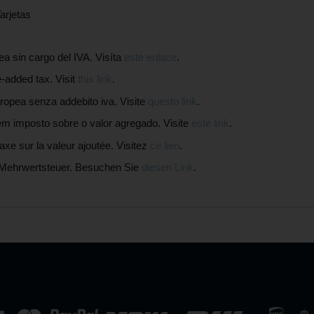
arjetas
in cargo del IVA. Visíta
este enlace
.
added tax. Visit
this link
.
pea senza addebito iva. Visite
questo link
.
mposto sobre o valor agregado. Visite
este link
.
 sur la valeur ajoutée. Visitez
ce lien
.
Mehrwertsteuer. Besuchen Sie
diesen Link
.