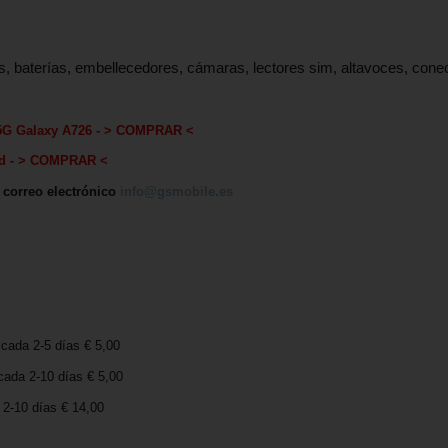
s, baterías, embellecedores, cámaras, lectores sim, altavoces, con
5G Galaxy A726
-
> COMPRAR <
d - > COMPRAR <
, correo electrónico
info@gsmobile.es
icada 2-5 días € 5,00
cada 2-10 días € 5,00
2-10 días € 14,00