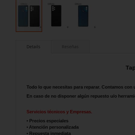
Saltar
al
Details
Reseñas
comienzo
de
la
galería
Tap
de
imágenes
Todo lo que necesitas para reparar. Contamos con
En caso de no disponer algún repuesto u/o herram
Servicios técnicos y Empresas.
• Precios especiales
• Atención personalizada
• Repuesta inmediata