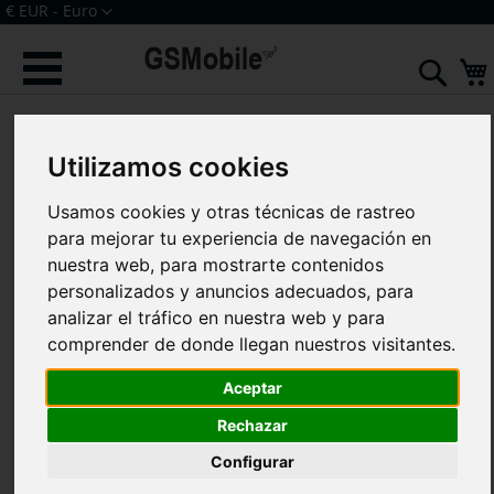
Ir
Moneda
€ EUR - Euro
al
Iniciar sesión
Crear una cuenta
contenido
Sear
Saltar
al
final
Utilizamos cookies
de
la
Usamos cookies y otras técnicas de rastreo
galería
de
para mejorar tu experiencia de navegación en
imágenes
nuestra web, para mostrarte contenidos
personalizados y anuncios adecuados, para
analizar el tráfico en nuestra web y para
comprender de donde llegan nuestros visitantes.
Aceptar
Rechazar
Configurar