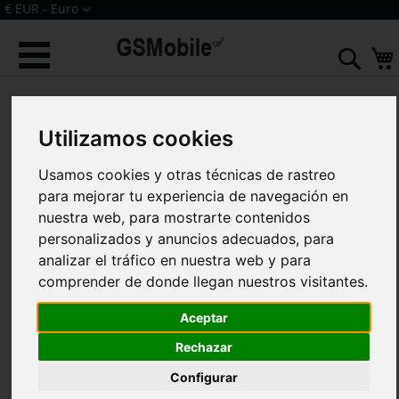
Ir
Moneda
€ EUR - Euro
al
Iniciar sesión
Crear una cuenta
contenido
Sear
Saltar
al
final
Utilizamos cookies
de
la
galería
Usamos cookies y otras técnicas de rastreo
de
para mejorar tu experiencia de navegación en
imágenes
nuestra web, para mostrarte contenidos
personalizados y anuncios adecuados, para
analizar el tráfico en nuestra web y para
comprender de donde llegan nuestros visitantes.
Aceptar
Rechazar
Configurar