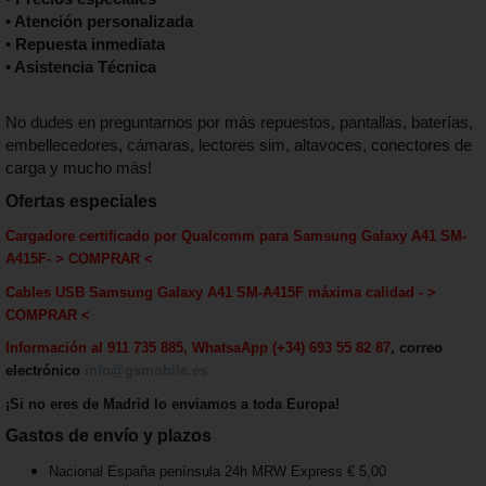
• Atención personalizada
• Repuesta inmediata
• Asistencia Técnica
No dudes en preguntarnos por más repuestos, pantallas, baterías,
embellecedores, cámaras, lectores sim, altavoces, conectores de
carga y mucho más!
Ofertas especiales
Cargadore certificado por Qualcomm para Samsung Galaxy A41 SM-
A415F
-
> COMPRAR <
Cables USB Samsung Galaxy A41 SM-A415F máxima calida
d - >
COMPRAR <
Información al 911 735 885, WhatsaApp (+34) 693 55 82 87
, correo
electrónico
info@gsmobile.es
¡Si no eres de Madrid lo enviamos a toda Europa!
Gastos de envío y plazos
Nacional España península 24h MRW Express € 5,00