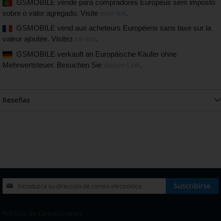
GSMOBILE vende para compradores Europeus sem imposto
sobre o valor agregado. Visite
este link
.
GSMOBILE vend aux acheteurs Européens sans taxe sur la
valeur ajoutée. Visitez
ce lien
.
GSMOBILE verkauft an Europäische Käufer ohne
Mehrwertsteuer. Besuchen Sie
diesen Link
.
Reseñas
Inscríbase
Suscribirse
a
nuestro
boletín
Política de Devoluciones