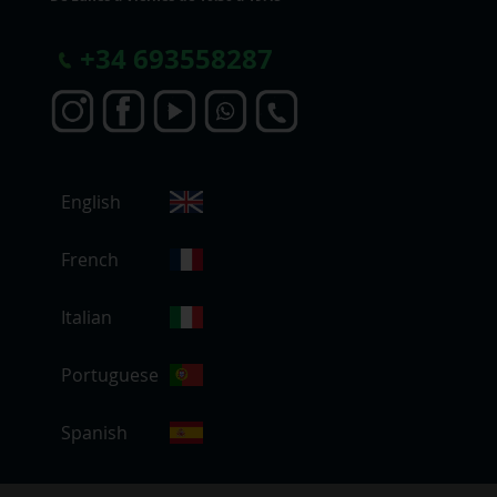
+
34 693558287
S
English
e
l
e
French
c
c
Italian
i
o
Portuguese
n
a
r
Spanish
t
i