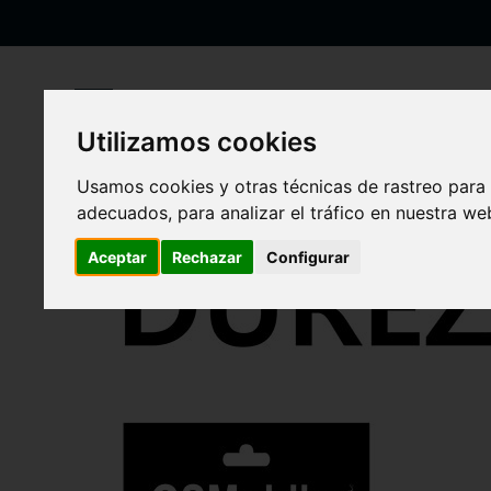
Ir
al
contenido
Utilizamos cookies
Inicio
Tempered glass for Samsung A52s 5G Galaxy A528 Comple
Usamos cookies y otras técnicas de rastreo para
Saltar
adecuados, para analizar el tráfico en nuestra w
al
final
Aceptar
Rechazar
Configurar
de
la
galería
de
imágenes