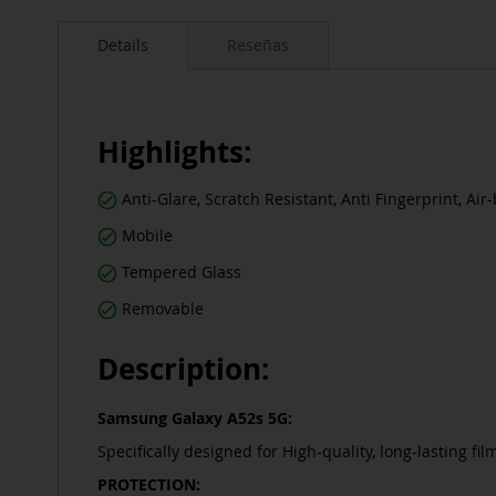
Saltar
al
Details
Reseñas
comienzo
de
la
galería
de
Highlights:
imágenes
Anti-Glare, Scratch Resistant, Anti Fingerprint, Air
Mobile
Tempered Glass
Removable
Description:
Samsung Galaxy A52s 5G:
Specifically designed for High-quality, long-lasting fi
PROTECTION: