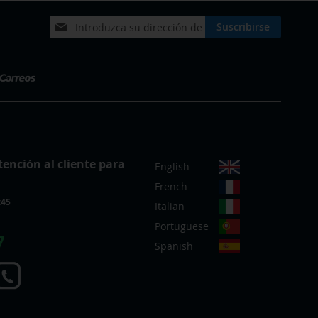
Inscríbase
Suscribirse
a
nuestro
boletín
de
noticias:
S
tención al cliente para
English
e
French
l
:45
e
Italian
c
Portuguese
c
7
Spanish
i
o
n
a
r